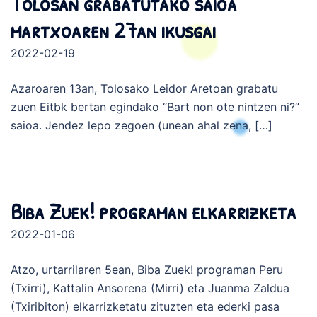
Tolosan grabatutako saioa
martxoaren 27an ikusgai
2022-02-19
Azaroaren 13an, Tolosako Leidor Aretoan grabatu
zuen Eitbk bertan egindako “Bart non ote nintzen ni?”
saioa. Jendez lepo zegoen (unean ahal zena, […]
Biba Zuek! programan elkarrizketa
2022-01-06
Atzo, urtarrilaren 5ean, Biba Zuek! programan Peru
(Txirri), Kattalin Ansorena (Mirri) eta Juanma Zaldua
(Txiribiton) elkarrizketatu zituzten eta ederki pasa