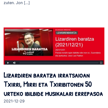
zuten. Jon […]
Lizardiren baratza irratsaioan
Txirri, Mirri eta Txiribitonen 50
urteko ibilbide musikalari errepasoa
2021-12-29