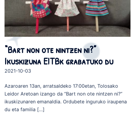
“Bart non ote nintzen ni?”
Ikuskizuna EITBk grabatuko du
2021-10-03
Azaroaren 13an, arratsaldeko 17:00etan, Tolosako
Leidor Aretoan izango da “Bart non ote nintzen ni?”
ikuskizunaren emanaldia. Ordubete inguruko iraupena
du eta familia […]