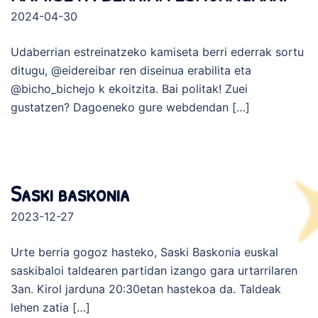
2024-04-30
Udaberrian estreinatzeko kamiseta berri ederrak sortu
ditugu, @eidereibar ren diseinua erabilita eta
@bicho_bichejo k ekoitzita. Bai politak! Zuei
gustatzen? Dagoeneko gure webdendan […]
Saski baskonia
2023-12-27
Urte berria gogoz hasteko, Saski Baskonia euskal
saskibaloi taldearen partidan izango gara urtarrilaren
3an. Kirol jarduna 20:30etan hastekoa da. Taldeak
lehen zatia […]