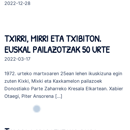
2022-12-28
TXIRRI, MIRRI ETA TXIBITON.
EUSKAL PAILAZOTZAK 50 URTE
2022-03-17
1972. urteko martxoaren 25ean lehen ikuskizuna egin
zuten Kixki, Mixki eta Kaxkamelon pailazoek
Donostiako Parte Zaharreko Kresala Elkartean. Xabier
Otaegi, Piter Ansorena […]