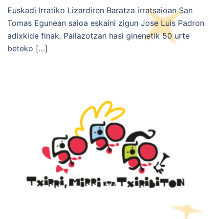
Euskadi Irratiko Lizardiren Baratza irratsaioan San
Tomas Egunean saioa eskaini zigun Jose Luis Padron
adixkide finak. Pailazotzan hasi ginenetik 50 urte
beteko […]