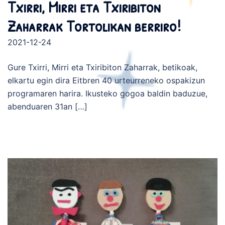
Txirri, Mirri eta Txiribiton
Zaharrak Tortolikan berriro!
2021-12-24
Gure Txirri, Mirri eta Txiribiton Zaharrak, betikoak,
elkartu egin dira Eitbren 40 urteurreneko ospakizun
programaren harira. Ikusteko gogoa baldin baduzue,
abenduaren 31an […]