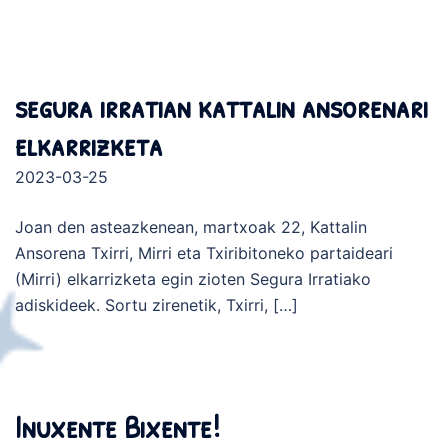
segura irratian kattalin ansorenari
elkarrizketa
2023-03-25
Joan den asteazkenean, martxoak 22, Kattalin
Ansorena Txirri, Mirri eta Txiribitoneko partaideari
(Mirri) elkarrizketa egin zioten Segura Irratiako
adiskideek. Sortu zirenetik, Txirri, […]
Inuxente Bixente!