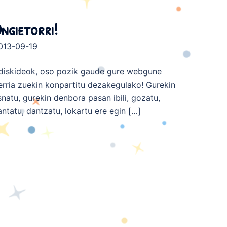
ngietorri!
013-09-19
diskideok, oso pozik gaude gure webgune
erria zuekin konpartitu dezakegulako! Gurekin
snatu, gurekin denbora pasan ibili, gozatu,
antatu, dantzatu, lokartu ere egin […]