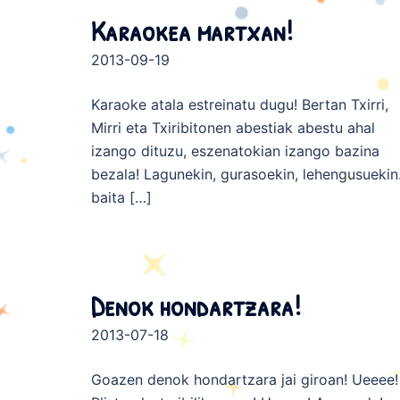
Karaokea martxan!
2013-09-19
Karaoke atala estreinatu dugu! Bertan Txirri,
Mirri eta Txiribitonen abestiak abestu ahal
izango dituzu, eszenatokian izango bazina
bezala! Lagunekin, gurasoekin, lehengusueki
baita […]
Denok hondartzara!
2013-07-18
Goazen denok hondartzara jai giroan! Ueeee!