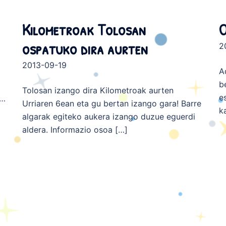
Kilometroak Tolosan
O
ospatuko dira aurten
2
2013-09-19
A
b
Tolosan izango dira Kilometroak aurten
e
n…
Urriaren 6ean eta gu bertan izango gara! Barre
k
algarak egiteko aukera izango duzue eguerdi
aldera. Informazio osoa […]