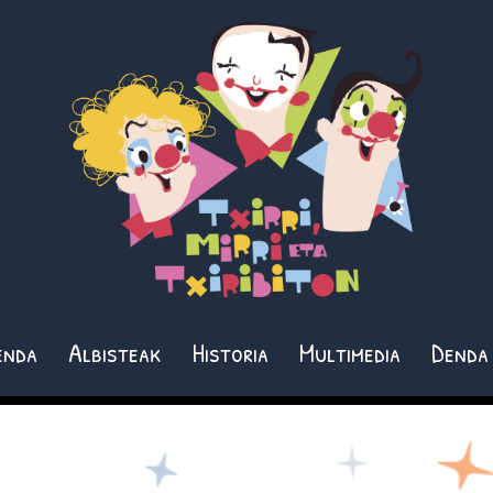
enda
Albisteak
Historia
Multimedia
Denda