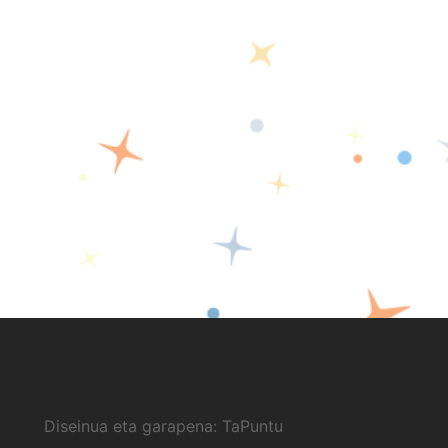
Diseinua eta garapena:
TaPuntu