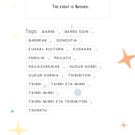
The event is finished.
Tags:
,
,
BARRE
BARRE EGIN
,
,
BARREAK
DONOSTIA
,
,
EUSKAL KULTURA
EUSKARA
,
,
FAMILIA
PAILAZO
,
,
PAILAZOKERIAK
SUDUR GORRI
,
,
SUDUR GORRIA
TXIRIBITON
,
,
TXIRRI
TXIRRI ETA MIRRI
,
TXIRRI MIRRI
,
TXIRRI MIRRI ETA TXIRIBITON
TXORATU