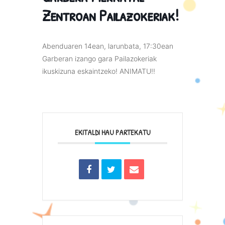
Zentroan Pailazokeriak!
Abenduaren 14ean, larunbata, 17:30ean
Garberan izango gara Pailazokeriak
ikuskizuna eskaintzeko! ANIMATU!!
EKITALDI HAU PARTEKATU