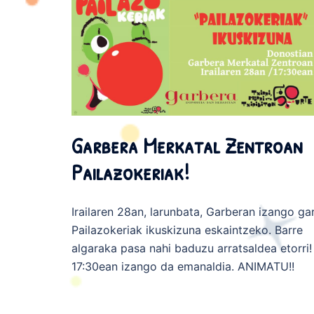
Garbera Merkatal Zentroan
Pailazokeriak!
Irailaren 28an, larunbata, Garberan izango ga
Pailazokeriak ikuskizuna eskaintzeko. Barre
algaraka pasa nahi baduzu arratsaldea etorri!
17:30ean izango da emanaldia. ANIMATU!!