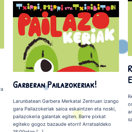
R
E
Garberan Pailazokeriak!
ra
R
Larunbatean Garbera Merkatal Zentruan izango
o
gara Pailazokeriak saioa eskaintzen eta noski,
a
pailazokeria galantak egiten. Barre pixkat
s
egiteko gogoz bazaude etorri! Arratsaldeko
18:00etan […]