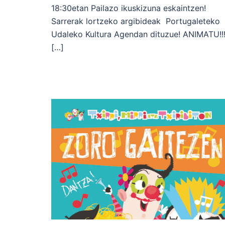
18:30etan Pailazo ikuskizuna eskaintzen!
Sarrerak lortzeko argibideak Portugaleteko
Udaleko Kultura Agendan dituzue! ANIMATU!!!
[…]