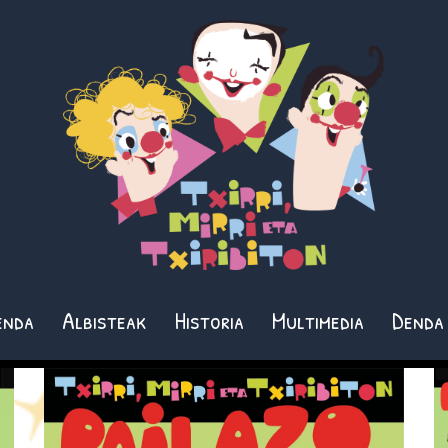
enda
Albisteak
Historia
Multimedia
Denda