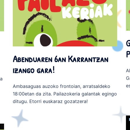
G
P
Abenduaren 6an Karrantzan
izango gara!
A
G
ra
e
Ambasaguas auzoko frontoian, arratsaldeko
18:00etan da zita. Pailazokeria galantak egingo
ditugu. Etorri euskaraz gozatzera!