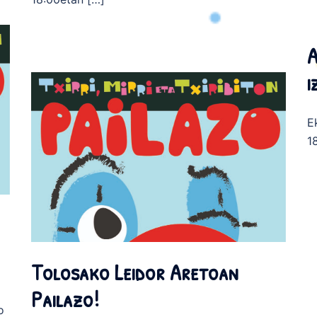
A
i
E
1
Tolosako Leidor Aretoan
Pailazo!
o