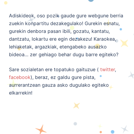
Adiskideok, oso pozik gaude gure webgune berria
zuekin konpartitu dezakegulako! Gurekin esnatu,
gurekin denbora pasan ibili, gozatu, kantatu,
dantzatu, lokartu ere egin dezakezu! Karaokea,
lehiaketak, argazkiak, etengabeko ausazko
bideoa… zer gehiago behar dugu barre egiteko?
Sare sozialetan ere topatuko gaituzue (
twitter
,
facebook
), beraz, ez galdu gure pista,
aurrerantzean gauza asko dugulako egiteko
elkarrekin!