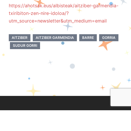
https://ahotsak.eus/albisteak/aitziber-garmendia-
txiribiton-zen-nire-idoloa/?
utm_source=newsletter&utm_medium=email
AITZIBER
AITZIBER GARMENDIA
BARRE
GORRIA
SUDUR GORRI
Lege Oharra
|
Pribatasun Politika
|
Cookien Politika