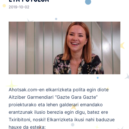
2019-10-02
Ahotsak.com-en elkarrizketa polita egin diote
Aitziber Garmendiari “Gazte Gara Gazte”
proiekturako eta lehen galderari emandako
erantzunak ilusio berezia egin digu, batez ere
Txiribitoni, noski! Elkarrizketa ikusi nahi baduzue
hauxe da esteka: