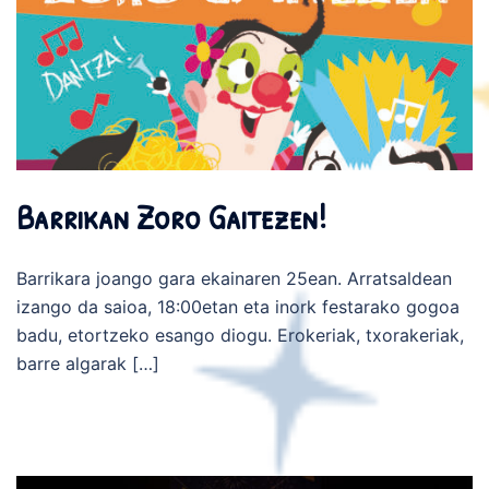
Barrikan Zoro Gaitezen!
Barrikara joango gara ekainaren 25ean. Arratsaldean
izango da saioa, 18:00etan eta inork festarako gogoa
badu, etortzeko esango diogu. Erokeriak, txorakeriak,
barre algarak […]