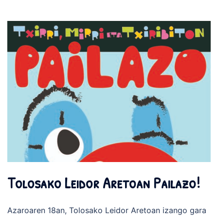
Tolosako Leidor Aretoan Pailazo!
Azaroaren 18an, Tolosako Leidor Aretoan izango gara