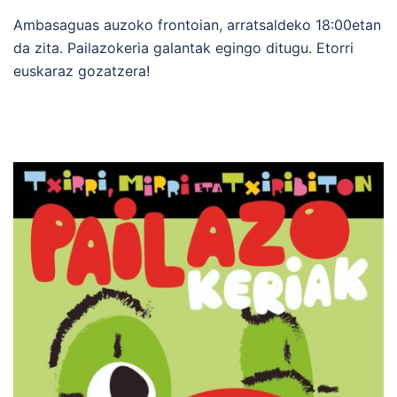
Ambasaguas auzoko frontoian, arratsaldeko 18:00etan
da zita. Pailazokeria galantak egingo ditugu. Etorri
euskaraz gozatzera!