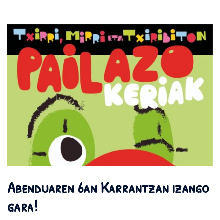
Abenduaren 6an Karrantzan izango
gara!