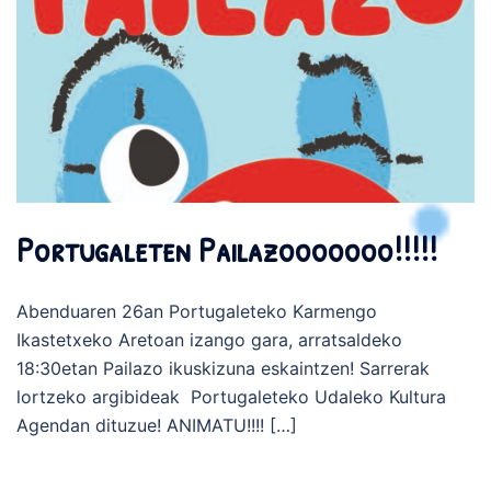
Portugaleten Pailazooooooo!!!!!
Abenduaren 26an Portugaleteko Karmengo
Ikastetxeko Aretoan izango gara, arratsaldeko
18:30etan Pailazo ikuskizuna eskaintzen! Sarrerak
lortzeko argibideak Portugaleteko Udaleko Kultura
Agendan dituzue! ANIMATU!!!! […]