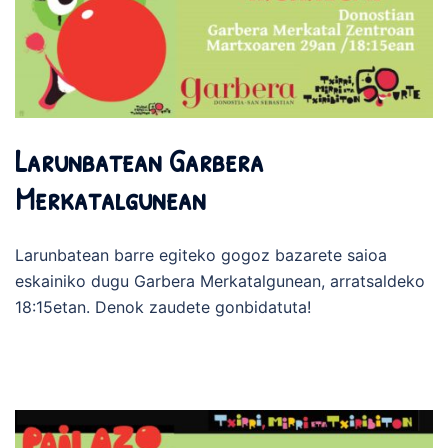
Larunbatean Garbera
Merkatalgunean
Larunbatean barre egiteko gogoz bazarete saioa
eskainiko dugu Garbera Merkatalgunean, arratsaldeko
18:15etan. Denok zaudete gonbidatuta!