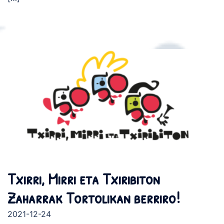
Txirri, Mirri eta Txiribiton
Zaharrak Tortolikan berriro!
2021-12-24