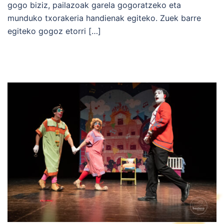
gogo biziz, pailazoak garela gogoratzeko eta
munduko txorakeria handienak egiteko. Zuek barre
egiteko gogoz etorri […]