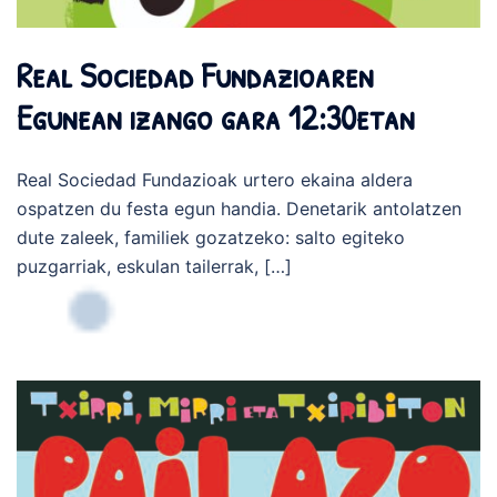
Real Sociedad Fundazioaren
Egunean izango gara 12:30etan
Real Sociedad Fundazioak urtero ekaina aldera
ospatzen du festa egun handia. Denetarik antolatzen
dute zaleek, familiek gozatzeko: salto egiteko
puzgarriak, eskulan tailerrak, […]