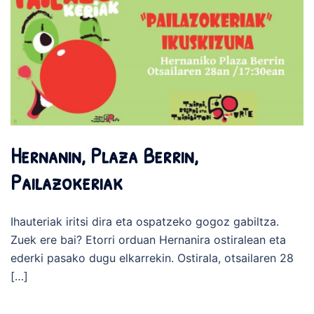
Hernanin, Plaza Berrin,
Pailazokeriak
Ihauteriak iritsi dira eta ospatzeko gogoz gabiltza.
Zuek ere bai? Etorri orduan Hernanira ostiralean eta
ederki pasako dugu elkarrekin. Ostirala, otsailaren 28
[…]