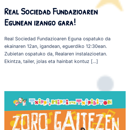
Real Sociedad Fundazioaren
Egunean izango gara!
Real Sociedad Fundazioaren Eguna ospatuko da
ekainaren 12an, igandean, eguerdiko 12:30ean.
Zubietan ospatuko da, Realaren instalazioetan.
Ekintza, tailer, jolas eta hainbat kontuz […]