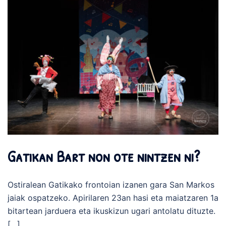
Gatikan Bart non ote nintzen ni?
Ostiralean Gatikako frontoian izanen gara San Markos
jaiak ospatzeko. Apirilaren 23an hasi eta maiatzaren 1a
bitartean jarduera eta ikuskizun ugari antolatu dituzte.
[…]