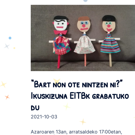
“Bart non ote nintzen ni?”
Ikuskizuna EITBk grabatuko
du
2021-10-03
Azaroaren 13an, arratsaldeko 17:00etan,