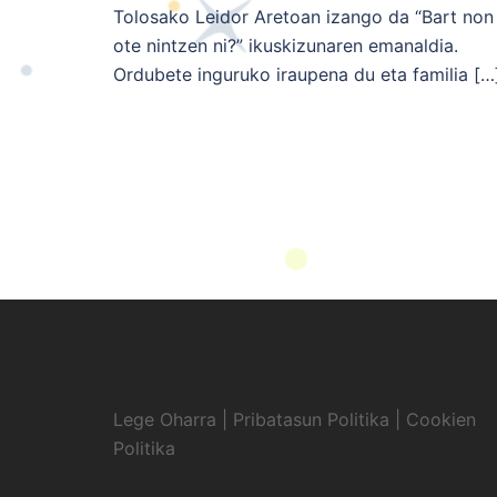
Tolosako Leidor Aretoan izango da “Bart non
ote nintzen ni?” ikuskizunaren emanaldia.
Ordubete inguruko iraupena du eta familia […
Lege Oharra
|
Pribatasun Politika
|
Cookien
Politika