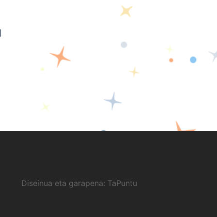
]
Diseinua eta garapena:
TaPuntu