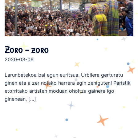
Zoro – zoro
2020-03-06
Larunbatekoa bai egun euritsua. Urbilera gerturatu
ginen eta a zer nolako harrera egin zeniguten! Paristik
etorritako artisten moduan oholtza gainera igo
ginenean, […]