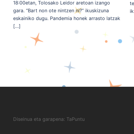
18:00etan, Tolosako Leidor aretoan izango
t
gara. “Bart non ote nintzen ni?” ikuskizuna
i
eskainiko dugu. Pandemia honek arrasto latzak
[…]
Diseinua eta garapena:
TaPuntu