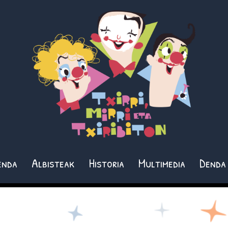
enda
Albisteak
Historia
Multimedia
Denda