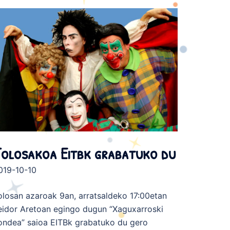
olosakoa Eitbk grabatuko du
019-10-10
olosan azaroak 9an, arratsaldeko 17:00etan
eidor Aretoan egingo dugun “Xaguxarroski
ondea” saioa EITBk grabatuko du gero