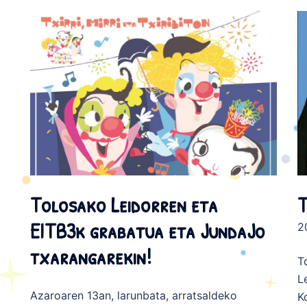
Tolosako Leidorren eta
T
EITB3k grabatua eta JundaJo
2
txarangarekin!
T
L
Azaroaren 13an, larunbata, arratsaldeko
K