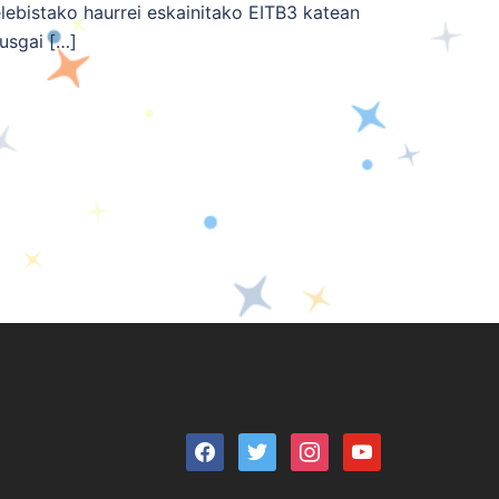
elebistako haurrei eskainitako EITB3 katean
kusgai […]
facebook
twitter
instagram
youtube