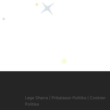
Lege Oharra
|
Pribatasun Politika
|
Cookien
Politika