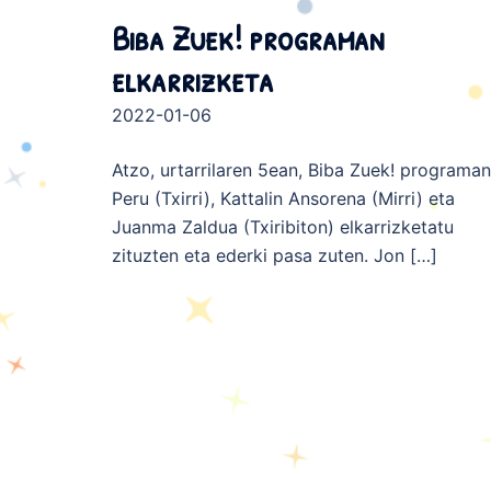
Biba Zuek! programan
elkarrizketa
2022-01-06
Atzo, urtarrilaren 5ean, Biba Zuek! programan
Peru (Txirri), Kattalin Ansorena (Mirri) eta
Juanma Zaldua (Txiribiton) elkarrizketatu
zituzten eta ederki pasa zuten. Jon […]