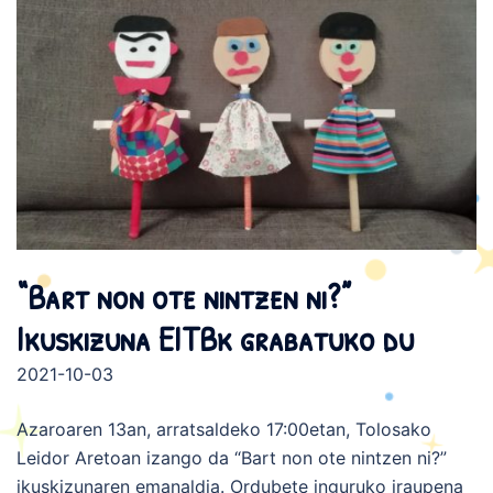
“Bart non ote nintzen ni?”
Ikuskizuna EITBk grabatuko du
2021-10-03
Azaroaren 13an, arratsaldeko 17:00etan, Tolosako
Leidor Aretoan izango da “Bart non ote nintzen ni?”
ikuskizunaren emanaldia. Ordubete inguruko iraupena