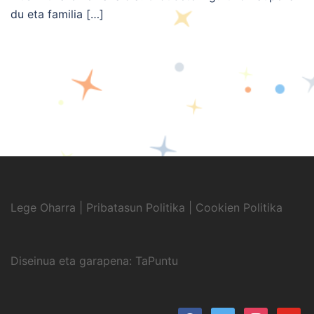
du eta familia […]
Lege Oharra
|
Pribatasun Politika
|
Cookien Politika
Diseinua eta garapena:
TaPuntu