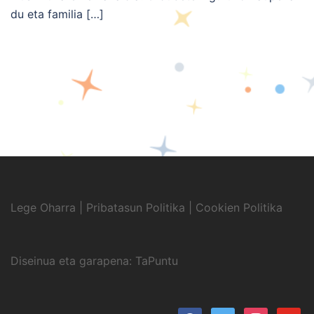
du eta familia […]
Lege Oharra
|
Pribatasun Politika
|
Cookien Politika
Diseinua eta garapena:
TaPuntu