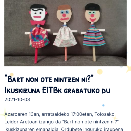
“Bart non ote nintzen ni?”
Ikuskizuna EITBk grabatuko du
2021-10-03
Azaroaren 13an, arratsaldeko 17:00etan, Tolosako
Leidor Aretoan izango da “Bart non ote nintzen ni?”
ikuskizunaren emanaldia. Ordubete inguruko iraupena