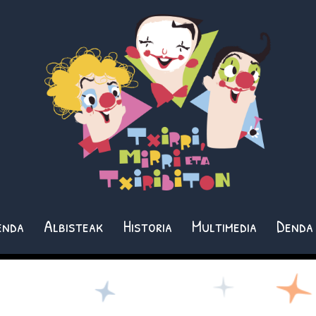
enda
Albisteak
Historia
Multimedia
Denda