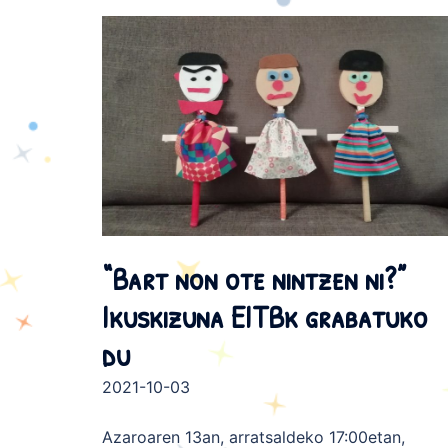
“Bart non ote nintzen ni?”
Ikuskizuna EITBk grabatuko
du
2021-10-03
Azaroaren 13an, arratsaldeko 17:00etan,