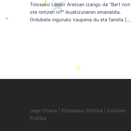
Tolosako Leidor Aretoan izango da “Bart non
ote nintzen ni?” ikuskizunaren emanaldia.
Ordubete inguruko iraupena du eta familia […
Lege Oharra
|
Pribatasun Politika
|
Cookien
Politika