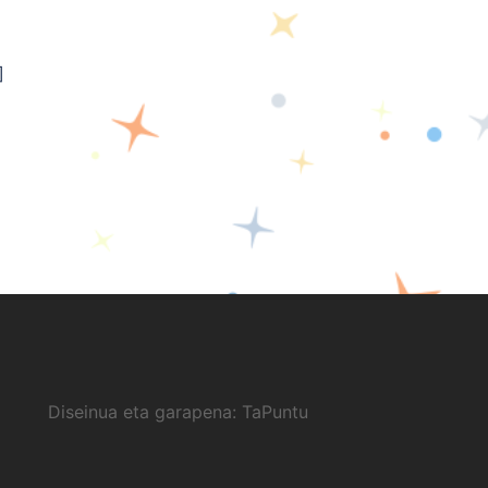
]
Diseinua eta garapena:
TaPuntu