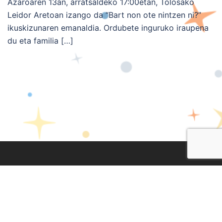
Azaroaren 13an, arratsaldeko 17:00etan, Tolosako
Leidor Aretoan izango da “Bart non ote nintzen ni?”
ikuskizunaren emanaldia. Ordubete inguruko iraupena
du eta familia […]
Lege Oharra
|
Pribatasun Politika
|
Cookien Politika
Diseinua eta garapena:
TaPuntu