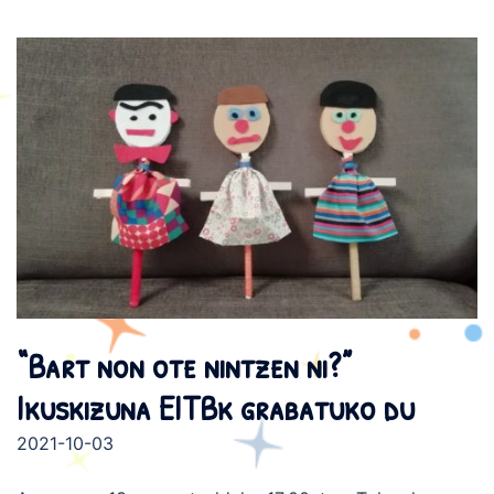
“Bart non ote nintzen ni?”
Ikuskizuna EITBk grabatuko du
2021-10-03