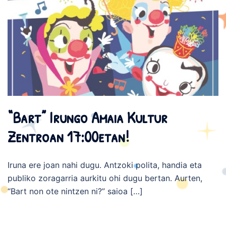
“Bart” Irungo Amaia Kultur
Zentroan 17:00etan!
Iruna ere joan nahi dugu. Antzoki polita, handia eta
publiko zoragarria aurkitu ohi dugu bertan. Aurten,
“Bart non ote nintzen ni?” saioa […]