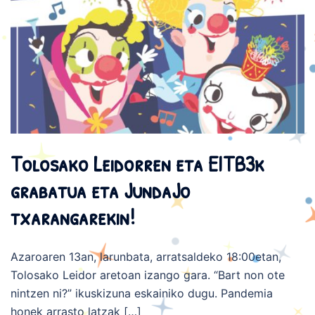
Tolosako Leidorren eta EITB3k
grabatua eta JundaJo
txarangarekin!
Azaroaren 13an, larunbata, arratsaldeko 18:00etan,
Tolosako Leidor aretoan izango gara. “Bart non ote
nintzen ni?” ikuskizuna eskainiko dugu. Pandemia
honek arrasto latzak […]