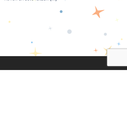
Lege Oharra
|
Pribatasun Politika
|
Cookien Politika
Diseinua eta garapena:
TaPuntu
facebook
twitter
instagram
youtub