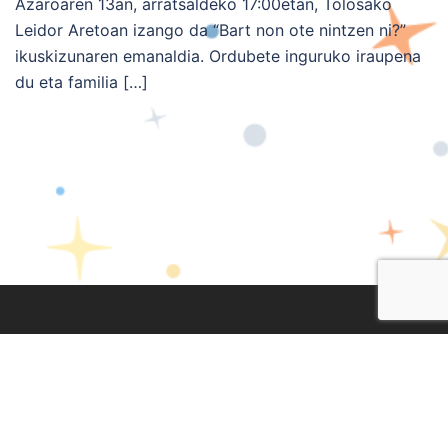
Azaroaren 13an, arratsaldeko 17:00etan, Tolosako
Leidor Aretoan izango da “Bart non ote nintzen ni?”
ikuskizunaren emanaldia. Ordubete inguruko iraupena
du eta familia […]
Lege Oharra
|
Pribatasun Politika
|
Cookien Politika
Diseinua eta garapena:
TaPuntu