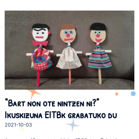
“Bart non ote nintzen ni?”
Ikuskizuna EITBk grabatuko du
2021-10-03