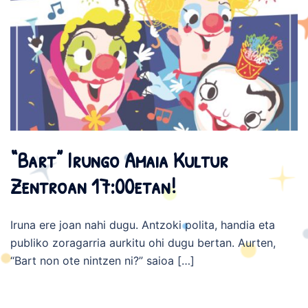
“Bart” Irungo Amaia Kultur
Zentroan 17:00etan!
Iruna ere joan nahi dugu. Antzoki polita, handia eta
publiko zoragarria aurkitu ohi dugu bertan. Aurten,
“Bart non ote nintzen ni?” saioa […]