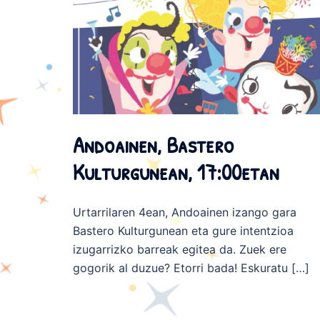
Andoainen, Bastero
Kulturgunean, 17:00etan
Urtarrilaren 4ean, Andoainen izango gara
Bastero Kulturgunean eta gure intentzioa
izugarrizko barreak egitea da. Zuek ere
gogorik al duzue? Etorri bada! Eskuratu […]