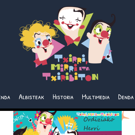
enda
Albisteak
Historia
Multimedia
Denda