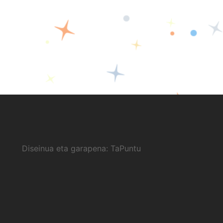
Diseinua eta garapena:
TaPuntu