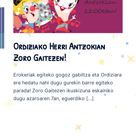
Ordiziako Herri Antzokian
Zoro Gaitezen!
Erokeriak egiteko gogoz gabiltza eta Ordiziara
ere hedatu nahi dugu gurekin barre egiteko
parada! Zoro Gaitezen ikuskizuna eskainiko
dugu azaroaren 7an, eguerdiko […]