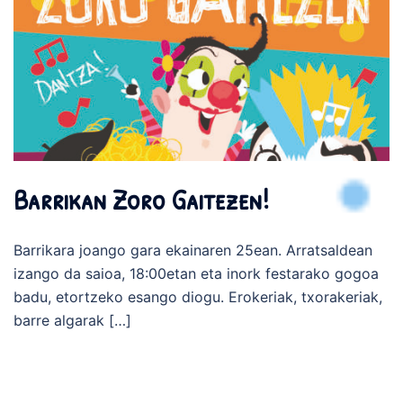
Barrikan Zoro Gaitezen!
Barrikara joango gara ekainaren 25ean. Arratsaldean
izango da saioa, 18:00etan eta inork festarako gogoa
badu, etortzeko esango diogu. Erokeriak, txorakeriak,
barre algarak […]