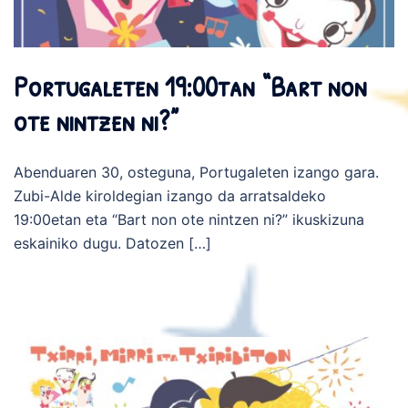
Portugaleten 19:00tan “Bart non
ote nintzen ni?”
Abenduaren 30, osteguna, Portugaleten izango gara.
Zubi-Alde kiroldegian izango da arratsaldeko
19:00etan eta “Bart non ote nintzen ni?” ikuskizuna
eskainiko dugu. Datozen […]