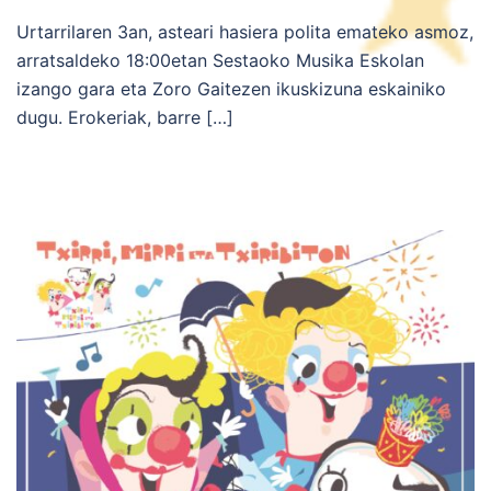
Urtarrilaren 3an, asteari hasiera polita emateko asmoz,
arratsaldeko 18:00etan Sestaoko Musika Eskolan
izango gara eta Zoro Gaitezen ikuskizuna eskainiko
dugu. Erokeriak, barre […]