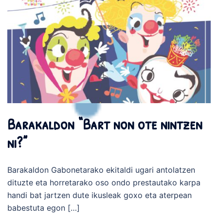
Barakaldon “Bart non ote nintzen
ni?”
Barakaldon Gabonetarako ekitaldi ugari antolatzen
dituzte eta horretarako oso ondo prestautako karpa
handi bat jartzen dute ikusleak goxo eta aterpean
babestuta egon […]