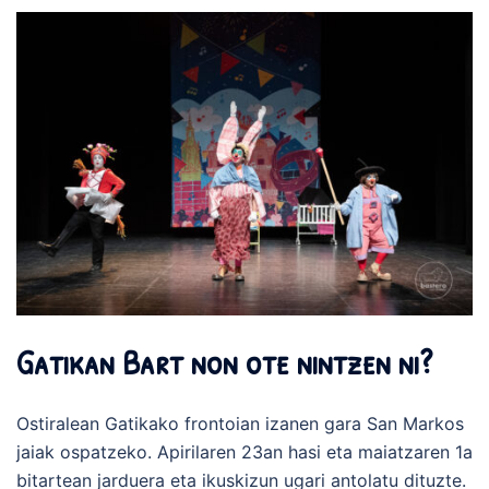
Gatikan Bart non ote nintzen ni?
Ostiralean Gatikako frontoian izanen gara San Markos
jaiak ospatzeko. Apirilaren 23an hasi eta maiatzaren 1a
bitartean jarduera eta ikuskizun ugari antolatu dituzte.