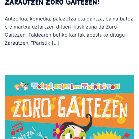
Zarautzen Zoro Gaitezen!
Antzerkia, komedia, palazotza eta dantza, baina batez
ere martxa uztartzen dituen ikuskizuna da Zoro
Gaitezen. Taldearen betiko kantak abestuko ditugu
Zarautzen, “Paristik […]