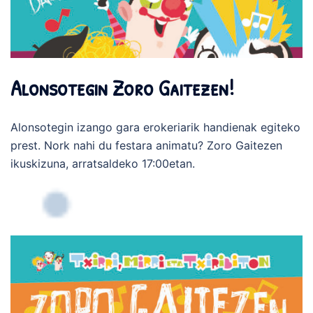
Alonsotegin Zoro Gaitezen!
Alonsotegin izango gara erokeriarik handienak egiteko
prest. Nork nahi du festara animatu? Zoro Gaitezen
ikuskizuna, arratsaldeko 17:00etan.