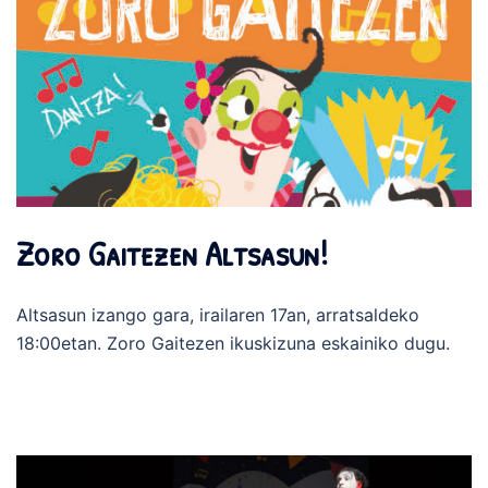
Zoro Gaitezen Altsasun!
Altsasun izango gara, irailaren 17an, arratsaldeko
18:00etan. Zoro Gaitezen ikuskizuna eskainiko dugu.