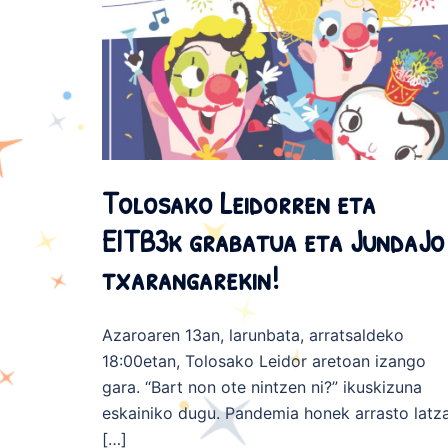
Tolosako Leidorren eta
EITB3k grabatua eta JundaJo
txarangarekin!
Azaroaren 13an, larunbata, arratsaldeko
18:00etan, Tolosako Leidor aretoan izango
gara. “Bart non ote nintzen ni?” ikuskizuna
eskainiko dugu. Pandemia honek arrasto latz
[…]