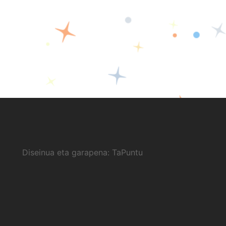
Diseinua eta garapena:
TaPuntu