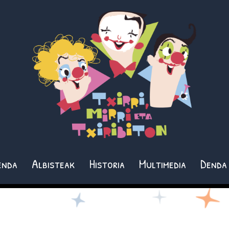
enda
Albisteak
Historia
Multimedia
Denda