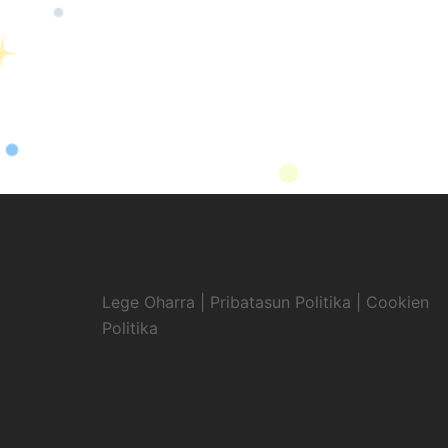
Lege Oharra
|
Pribatasun Politika
|
Cookien
Politika