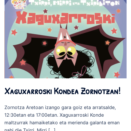
Xaguxarroski Kondea Zornotzan!
Zornotza Aretoan izango gara goiz eta arratsalde,
12:30etan eta 17:00etan. Xaguxarroski Konde
maltzurrak hamaiketako eta merienda galanta eman
nahi die Txirri, Mirri […]