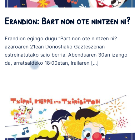
Erandion: Bart non ote nintzen ni?
Erandion egingo dugu “Bart non ote nintzen ni?
azaroaren 21ean Donostiako Gazteszenan
estreinatutako saio berria. Abenduaren 30an izango
da, arratsaldeko 18:00etan, Irailaren […]