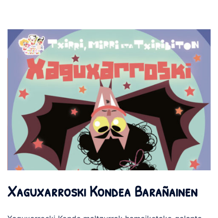
Xaguxarroski Kondea Barañainen