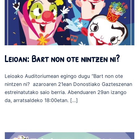
Leioan: Bart non ote nintzen ni?
Leioako Auditoriumean egingo dugu “Bart non ote
nintzen ni? azaroaren 21ean Donostiako Gazteszenan
estreinatutako saio berria. Abenduaren 29an izango
da, arratsaldeko 18:00etan. […]