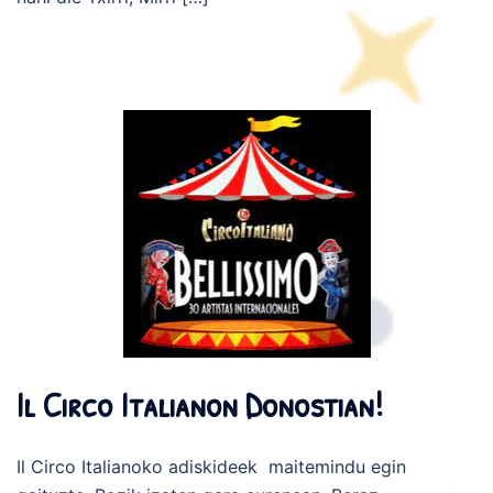
Il Circo Italianon Donostian!
Il Circo Italianoko adiskideek maitemindu egin