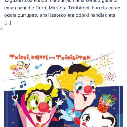
Xaguxarroski Konde maltzurrak hamaiketako galanta
eman nahi die Txirri, Mirri eta Txiribitoni, horrela euren
odola zurrupatu ahal izateko eta odolki handiak eta
[…]