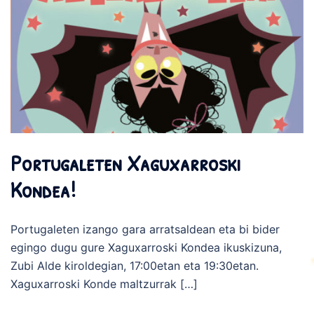
Portugaleten Xaguxarroski
Kondea!
Portugaleten izango gara arratsaldean eta bi bider
egingo dugu gure Xaguxarroski Kondea ikuskizuna,
Zubi Alde kiroldegian, 17:00etan eta 19:30etan.
Xaguxarroski Konde maltzurrak […]