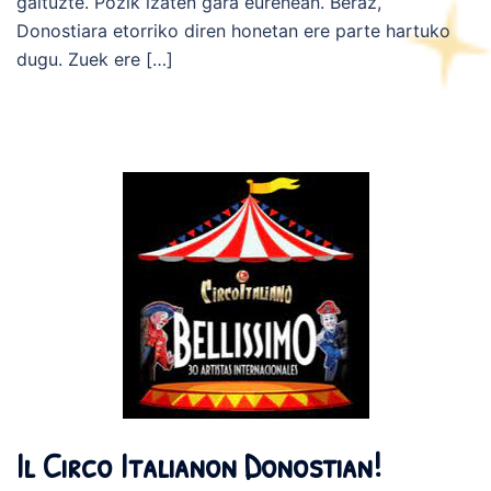
gaituzte. Pozik izaten gara eurenean. Beraz,
Donostiara etorriko diren honetan ere parte hartuko
dugu. Zuek ere […]
Il Circo Italianon Donostian!