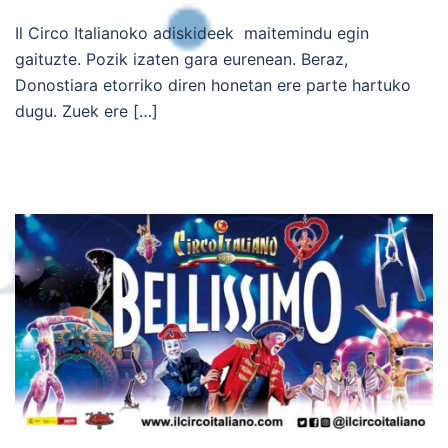
Il Circo Italianoko adiskideek maitemindu egin
gaituzte. Pozik izaten gara eurenean. Beraz,
Donostiara etorriko diren honetan ere parte hartuko
dugu. Zuek ere […]