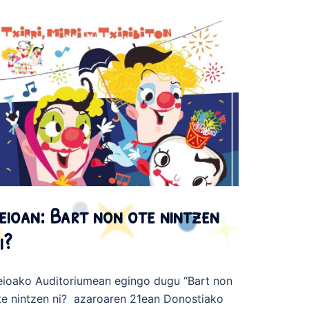
eioan: Bart non ote nintzen
i?
eioako Auditoriumean egingo dugu “Bart non
te nintzen ni? azaroaren 21ean Donostiako