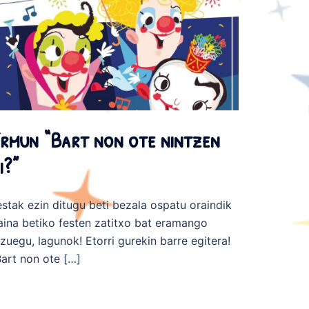
rmun “Bart non ote nintzen
i?”
estak ezin ditugu beti bezala ospatu oraindik
aina betiko festen zatitxo bat eramango
izuegu, lagunok! Etorri gurekin barre egitera!
Bart non ote […]