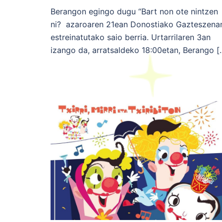
Berangon egingo dugu “Bart non ote nintzen
ni? azaroaren 21ean Donostiako Gazteszena
estreinatutako saio berria. Urtarrilaren 3an
izango da, arratsaldeko 18:00etan, Berango [