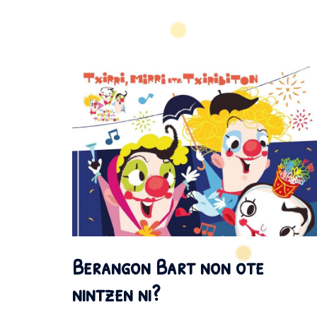
Berangon Bart non ote
nintzen ni?