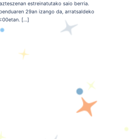
azteszenan estreinatutako saio berria.
benduaren 29an izango da, arratsaldeko
8:00etan. […]