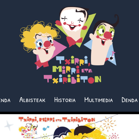
enda
Albisteak
Historia
Multimedia
Denda