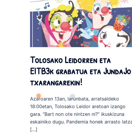
Tolosako Leidorren eta
EITB3k grabatua eta JundaJo
txarangarekin!
Azaroaren 13an, larunbata, arratsaldeko
18:00etan, Tolosako Leidor aretoan izango
gara. “Bart non ote nintzen ni?” ikuskizuna
eskainiko dugu. Pandemia honek arrasto latz
[…]