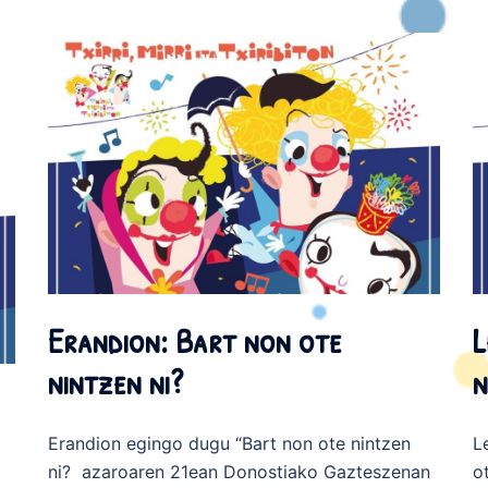
Erandion: Bart non ote
L
nintzen ni?
n
Erandion egingo dugu “Bart non ote nintzen
L
ni? azaroaren 21ean Donostiako Gazteszenan
o