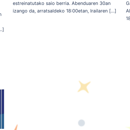
estreinatutako saio berria. Abenduaren 30an
G
izango da, arratsaldeko 18:00etan, Irailaren […]
A
n
1
…]