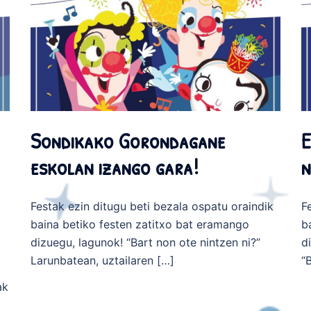
Sondikako Gorondagane
E
eskolan izango gara!
n
Festak ezin ditugu beti bezala ospatu oraindik
F
baina betiko festen zatitxo bat eramango
b
dizuegu, lagunok! “Bart non ote nintzen ni?”
d
Larunbatean, uztailaren […]
“
ak