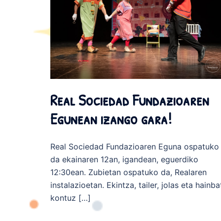
Real Sociedad Fundazioaren
Egunean izango gara!
Real Sociedad Fundazioaren Eguna ospatuko
da ekainaren 12an, igandean, eguerdiko
12:30ean. Zubietan ospatuko da, Realaren
instalazioetan. Ekintza, tailer, jolas eta hainba
kontuz […]