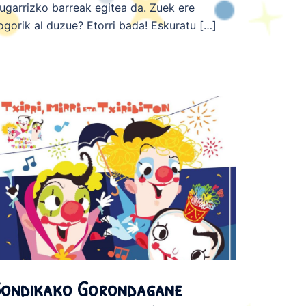
zugarrizko barreak egitea da. Zuek ere
ogorik al duzue? Etorri bada! Eskuratu […]
ondikako Gorondagane