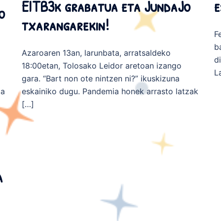
EITB3k grabatua eta JundaJo
e
o
txarangarekin!
F
b
Azaroaren 13an, larunbata, arratsaldeko
d
18:00etan, Tolosako Leidor aretoan izango
L
gara. “Bart non ote nintzen ni?” ikuskizuna
oa
eskainiko dugu. Pandemia honek arrasto latzak
[…]
a