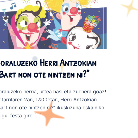
oraluzeko Herri Antzokian
Bart non ote nintzen ni?”
oraluzeko herria, urtea hasi eta zuenera goaz!
rtarrilaren 2an, 17:00etan, Herri Antzokian.
Bart non ote nintzen ni?” ikuskizuna eskainiko
ugu, festa giro […]