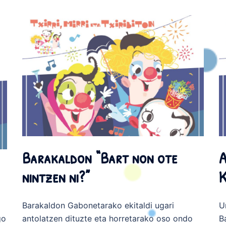
Barakaldon “Bart non ote
A
nintzen ni?”
K
Barakaldon Gabonetarako ekitaldi ugari
U
go
antolatzen dituzte eta horretarako oso ondo
B