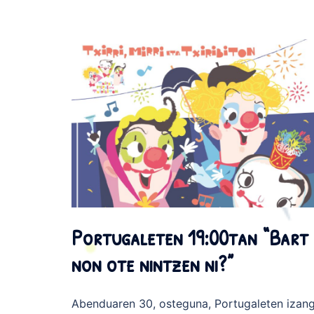
Portugaleten 19:00tan “Bart
non ote nintzen ni?”
Abenduaren 30, osteguna, Portugaleten izan