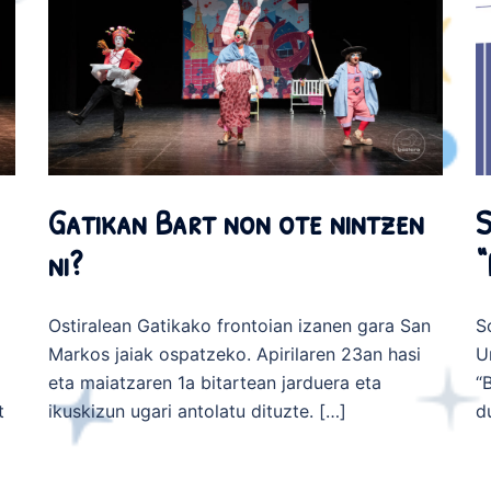
Gatikan Bart non ote nintzen
S
ni?
“
Ostiralean Gatikako frontoian izanen gara San
S
Markos jaiak ospatzeko. Apirilaren 23an hasi
U
eta maiatzaren 1a bitartean jarduera eta
“
t
ikuskizun ugari antolatu dituzte. […]
d