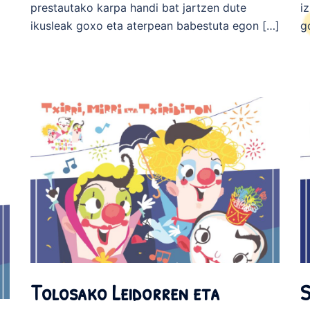
prestautako karpa handi bat jartzen dute
i
ikusleak goxo eta aterpean babestuta egon […]
g
Tolosako Leidorren eta
S