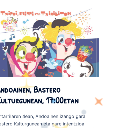
ndoainen, Bastero
ulturgunean, 17:00etan
rtarrilaren 4ean, Andoainen izango gara
astero Kulturgunean eta gure intentzioa