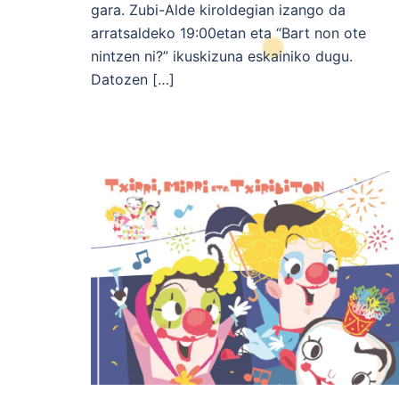
gara. Zubi-Alde kiroldegian izango da
arratsaldeko 19:00etan eta “Bart non ote
nintzen ni?” ikuskizuna eskainiko dugu.
Datozen […]