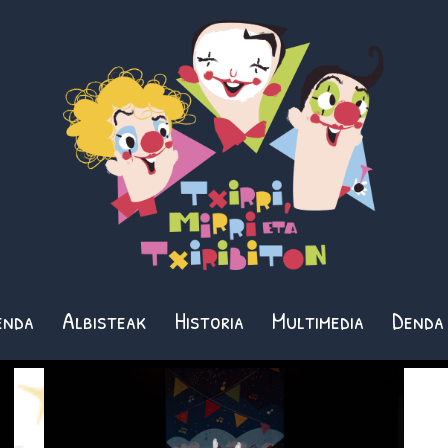
enda
Albisteak
Historia
Multimedia
Denda