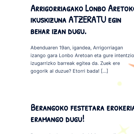
Arrigorriagako Lonbo Aretok
ikuskizuna ATZERATU egin
behar izan dugu.
Abenduaren 19an, igandea, Arrigorriagan
izango gara Lonbo Aretoan eta gure intentzi
izugarrizko barreak egitea da. Zuek ere
gogorik al duzue? Etorri bada! […]
Berangoko festetara erokeri
eramango dugu!