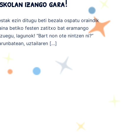
skolan izango gara!
estak ezin ditugu beti bezala ospatu oraindik
aina betiko festen zatitxo bat eramango
izuegu, lagunok! “Bart non ote nintzen ni?”
arunbatean, uztailaren […]