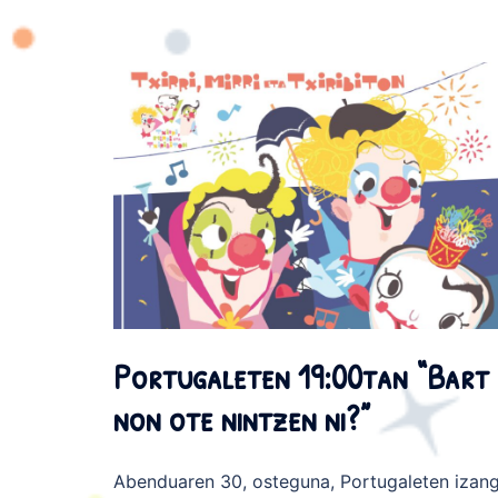
Portugaleten 19:00tan “Bart
non ote nintzen ni?”
Abenduaren 30, osteguna, Portugaleten izan