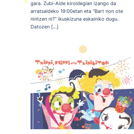
gara. Zubi-Alde kiroldegian izango da
arratsaldeko 19:00etan eta “Bart non ote
nintzen ni?” ikuskizuna eskainiko dugu.
Datozen […]