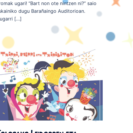
romak ugari! “Bart non ote nintzen ni?” saio
skainiko dugu Barañaingo Auditorioan.
zugarri […]