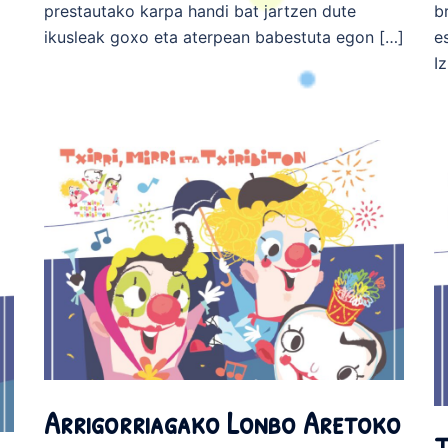
prestautako karpa handi bat jartzen dute
b
ikusleak goxo eta aterpean babestuta egon […]
e
I
Arrigorriagako Lonbo Aretoko