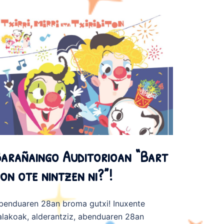
arañaingo Auditorioan “Bart
on ote nintzen ni?”!
benduaren 28an broma gutxi! Inuxente
alakoak, alderantziz, abenduaren 28an