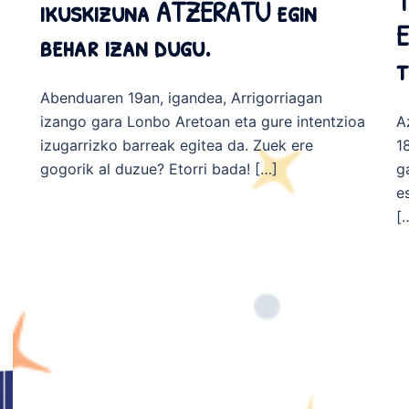
T
ikuskizuna ATZERATU egin
E
behar izan dugu.
t
Abenduaren 19an, igandea, Arrigorriagan
izango gara Lonbo Aretoan eta gure intentzioa
A
izugarrizko barreak egitea da. Zuek ere
1
gogorik al duzue? Etorri bada! […]
g
e
[