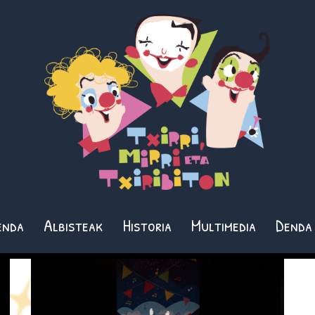
enda
Albisteak
Historia
Multimedia
Denda