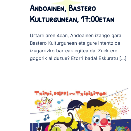
Andoainen, Bastero
Kulturgunean, 17:00etan
Urtarrilaren 4ean, Andoainen izango gara
Bastero Kulturgunean eta gure intentzioa
izugarrizko barreak egitea da. Zuek ere
gogorik al duzue? Etorri bada! Eskuratu […]