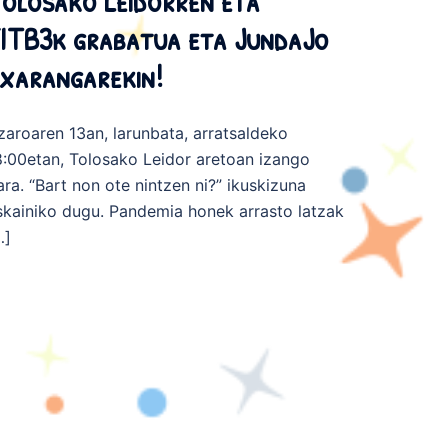
olosako Leidorren eta
ITB3k grabatua eta JundaJo
xarangarekin!
zaroaren 13an, larunbata, arratsaldeko
8:00etan, Tolosako Leidor aretoan izango
ara. “Bart non ote nintzen ni?” ikuskizuna
skainiko dugu. Pandemia honek arrasto latzak
…]