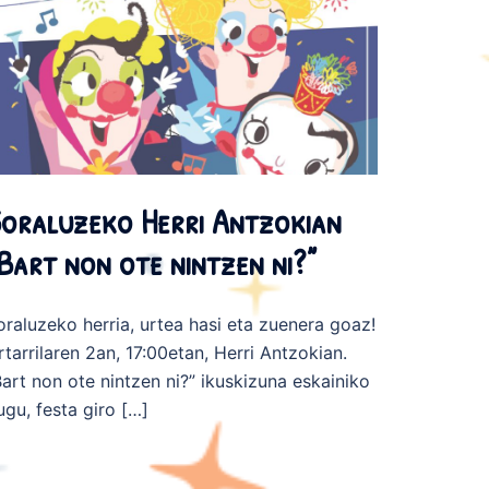
oraluzeko Herri Antzokian
Bart non ote nintzen ni?”
oraluzeko herria, urtea hasi eta zuenera goaz!
rtarrilaren 2an, 17:00etan, Herri Antzokian.
Bart non ote nintzen ni?” ikuskizuna eskainiko
ugu, festa giro […]