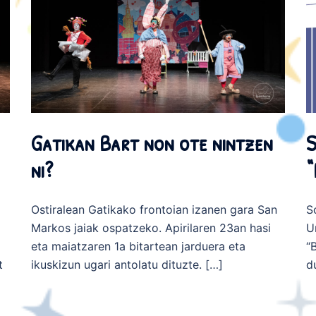
Gatikan Bart non ote nintzen
S
ni?
“
Ostiralean Gatikako frontoian izanen gara San
S
Markos jaiak ospatzeko. Apirilaren 23an hasi
U
eta maiatzaren 1a bitartean jarduera eta
“
t
ikuskizun ugari antolatu dituzte. […]
d