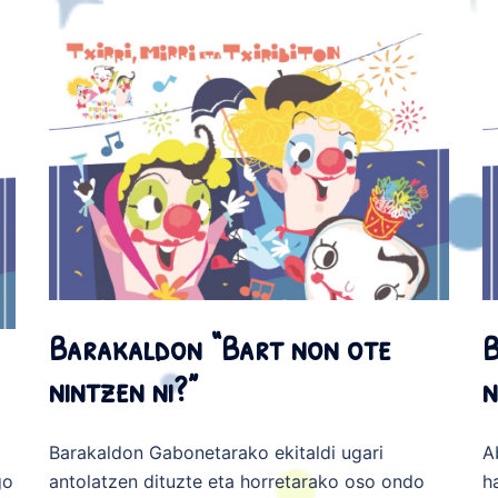
Barakaldon “Bart non ote
B
nintzen ni?”
n
Barakaldon Gabonetarako ekitaldi ugari
A
go
antolatzen dituzte eta horretarako oso ondo
h