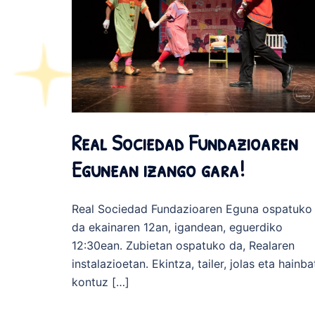
Real Sociedad Fundazioaren
Egunean izango gara!
Real Sociedad Fundazioaren Eguna ospatuko
da ekainaren 12an, igandean, eguerdiko
12:30ean. Zubietan ospatuko da, Realaren
instalazioetan. Ekintza, tailer, jolas eta hainba
kontuz […]