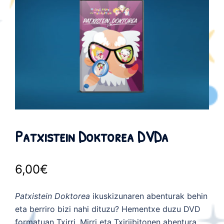
Patxistein Doktorea DVDa
6,00
€
Patxistein Doktorea
ikuskizunaren abenturak behin
eta berriro bizi nahi dituzu? Hementxe duzu DVD
formatuan Txirri, Mirri eta Txiriibitonen abentura