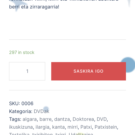
berri eta zirraragarria!
297 in stock
Patxistein
SASKIRA IGO
Doktorea
DVDa
quantity
SKU:
0006
Kategoria:
DVDak
Tags:
algara
,
barre
,
dantza
,
Doktorea
,
DVD
,
ikuskizuna
,
ilargia
,
kanta
,
mirri
,
Patxi
,
Patxistein
,
Tortolika
,
txiribiton
,
txirri
,
Udaltzaina