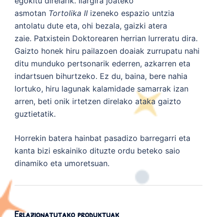
egokitu direlarik. Ilargira joateko
asmotan
Tortolika II
izeneko espazio untzia
antolatu dute eta, ohi bezala, gaizki atera
zaie.
Patxistein
Doktorearen herrian lurreratu dira.
Gaizto honek hiru pailazoen doaiak zurrupatu nahi
ditu munduko pertsonarik ederren, azkarren eta
indartsuen bihurtzeko. Ez du, baina, bere nahia
lortuko, hiru lagunak kalamidade samarrak izan
arren, beti onik irtetzen direlako ataka gaizto
guztietatik.
Horrekin batera hainbat pasadizo barregarri eta
kanta bizi eskainiko dituzte ordu beteko saio
dinamiko eta umoretsuan.
Erlazionatutako produktuak