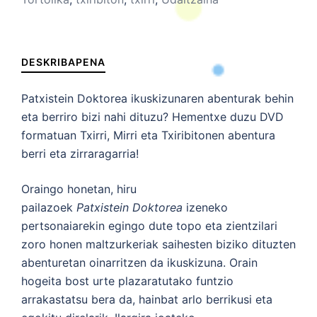
DESKRIBAPENA
Patxistein Doktorea ikuskizunaren abenturak behin
eta berriro bizi nahi dituzu? Hementxe duzu DVD
formatuan Txirri, Mirri eta Txiribitonen abentura
berri eta zirraragarria!
Oraingo honetan, hiru
pailazoek
Patxistein
Doktorea
izeneko
pertsonaiarekin egingo dute topo eta zientzilari
zoro honen maltzurkeriak saihesten biziko dituzten
abenturetan oinarritzen da ikuskizuna. Orain
hogeita bost
urte
plazaratutako funtzio
arrakastatsu bera da, hainbat arlo berrikusi eta