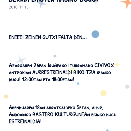
2016-11-15
ENEEE! ZEINEN GUTXI FALTA DEN….
Azaroaren 26ean
Iruñea
ko Iturramako CIVIVOX
antzokian
AURRESTREINALDI BIKOITZA
izango
dugu! 12:00tan eta 18:00etan!
Abenduaren 18an arratsaldeko 5etan, aldiz,
Andoaingo BASTERO KULTURGUNEAn egingo dugu
ESTREINALDIA!