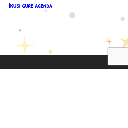
Ikusi gure agenda
Lege Oharra
|
Pribatasun Politika
|
Cookien Politika
Diseinua eta garapena:
TaPuntu
facebook
twitter
instagram
youtub