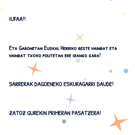
IUFAA!!
Eta Gabonetan Euskal Herriko beste hainbat eta
hainbat txoko politetan ere izango gara!
SARRERAK DAGOENEKO ESKURAGARRI DAUDE!
ZATOZ GUREKIN PRIMERAN PASATZERA!