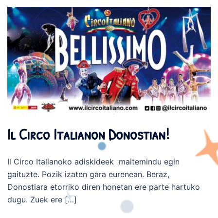
Il Circo Italianon Donostian!
Il Circo Italianoko adiskideek maitemindu egin
gaituzte. Pozik izaten gara eurenean. Beraz,
Donostiara etorriko diren honetan ere parte hartuko
dugu. Zuek ere […]