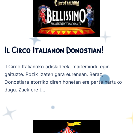
Il Circo Italianon Donostian!
Il Circo Italianoko adiskideek maitemindu egin
gaituzte. Pozik izaten gara eurenean. Beraz,
Donostiara etorriko diren honetan ere parte hartuko
dugu. Zuek ere […]