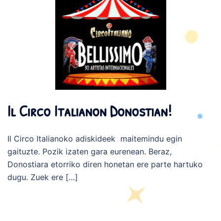
Il Circo Italianon Donostian!
Il Circo Italianoko adiskideek maitemindu egin
gaituzte. Pozik izaten gara eurenean. Beraz,
Donostiara etorriko diren honetan ere parte hartuko
dugu. Zuek ere […]