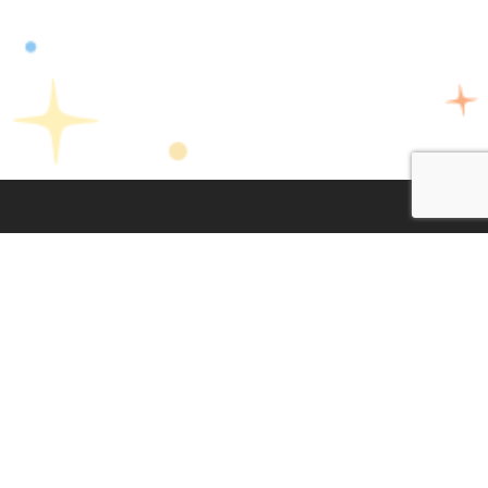
Lege Oharra
|
Pribatasun Politika
|
Cookien Politika
Diseinua eta garapena:
TaPuntu
facebook
twitter
instagram
youtub