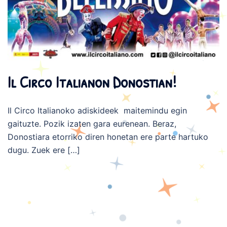
Il Circo Italianon Donostian!
Il Circo Italianoko adiskideek maitemindu egin
gaituzte. Pozik izaten gara eurenean. Beraz,
Donostiara etorriko diren honetan ere parte hartuko
dugu. Zuek ere […]