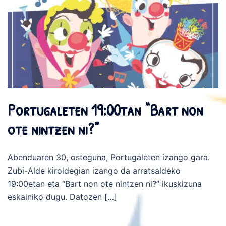
Portugaleten 19:00tan “Bart non
ote nintzen ni?”
Abenduaren 30, osteguna, Portugaleten izango gara.
Zubi-Alde kiroldegian izango da arratsaldeko
19:00etan eta “Bart non ote nintzen ni?” ikuskizuna
eskainiko dugu. Datozen […]