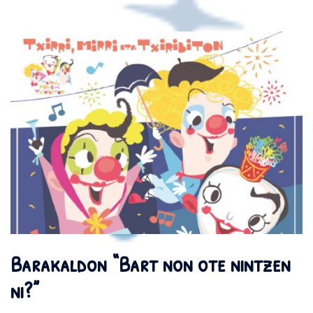
Barakaldon “Bart non ote nintzen
ni?”