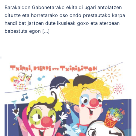
Barakaldon Gabonetarako ekitaldi ugari antolatzen
dituzte eta horretarako oso ondo prestautako karpa
handi bat jartzen dute ikusleak goxo eta aterpean
babestuta egon […]