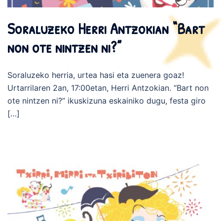
Soraluzeko Herri Antzokian “Bart
non ote nintzen ni?”
Soraluzeko herria, urtea hasi eta zuenera goaz!
Urtarrilaren 2an, 17:00etan, Herri Antzokian. “Bart non
ote nintzen ni?” ikuskizuna eskainiko dugu, festa giro
[…]