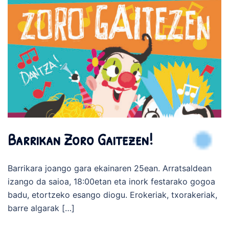
Barrikan Zoro Gaitezen!
Barrikara joango gara ekainaren 25ean. Arratsaldean
izango da saioa, 18:00etan eta inork festarako gogoa
badu, etortzeko esango diogu. Erokeriak, txorakeriak,
barre algarak […]