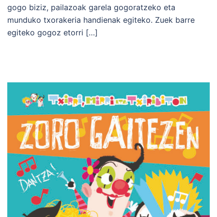
gogo biziz, pailazoak garela gogoratzeko eta
munduko txorakeria handienak egiteko. Zuek barre
egiteko gogoz etorri […]