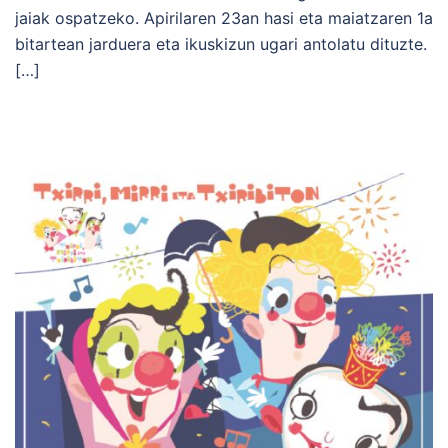
jaiak ospatzeko. Apirilaren 23an hasi eta maiatzaren 1a
bitartean jarduera eta ikuskizun ugari antolatu dituzte.
[…]