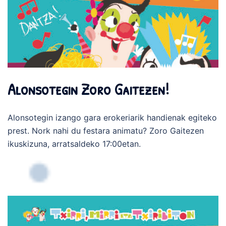
Alonsotegin Zoro Gaitezen!
Alonsotegin izango gara erokeriarik handienak egiteko
prest. Nork nahi du festara animatu? Zoro Gaitezen
ikuskizuna, arratsaldeko 17:00etan.