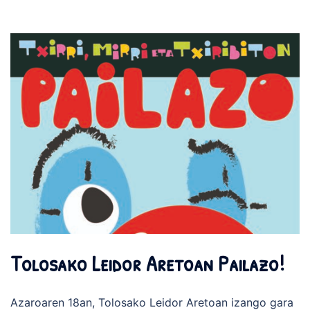
Tolosako Leidor Aretoan Pailazo!
Azaroaren 18an, Tolosako Leidor Aretoan izango gara