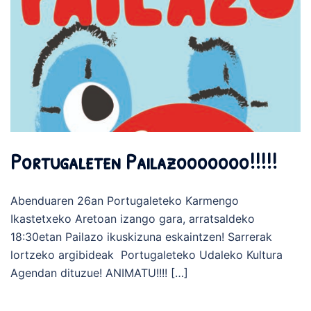
Portugaleten Pailazooooooo!!!!!
Abenduaren 26an Portugaleteko Karmengo
Ikastetxeko Aretoan izango gara, arratsaldeko
18:30etan Pailazo ikuskizuna eskaintzen! Sarrerak
lortzeko argibideak Portugaleteko Udaleko Kultura
Agendan dituzue! ANIMATU!!!! […]