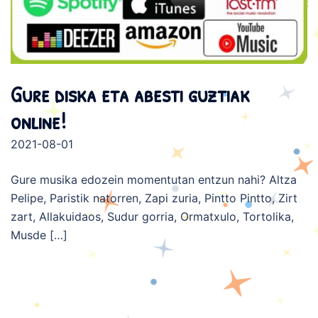
Gure diska eta abesti guztiak
online!
2021-08-01
Gure musika edozein momentutan entzun nahi? Altza
Pelipe, Paristik natorren, Zapi zuria, Pintto Pintto, Zirt
zart, Allakuidaos, Sudur gorria, Ormatxulo, Tortolika,
Musde […]