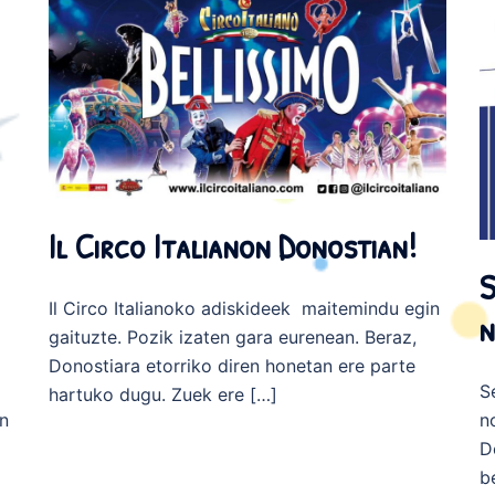
Il Circo Italianon Donostian!
S
Il Circo Italianoko adiskideek maitemindu egin
n
gaituzte. Pozik izaten gara eurenean. Beraz,
Donostiara etorriko diren honetan ere parte
S
hartuko dugu. Zuek ere […]
in
n
D
b