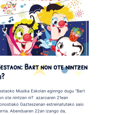
estaon: Bart non ote nintzen
i?
estaoko Musika Eskolan eginngo dugu “Bart
on ote nintzen ni? azaroaren 21ean
onostiako Gazteszenan estreinatutako saio
erria. Abenduaren 22an izango da,