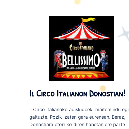
Il Circo Italianon Donostian!
Il Circo Italianoko adiskideek maitemindu eg
gaituzte. Pozik izaten gara eurenean. Beraz,
Donostiara etorriko diren honetan ere parte