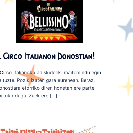
l Circo Italianon Donostian!
l Circo Italianoko adiskideek maitemindu egin
aituzte. Pozik izaten gara eurenean. Beraz,
onostiara etorriko diren honetan ere parte
artuko dugu. Zuek ere […]