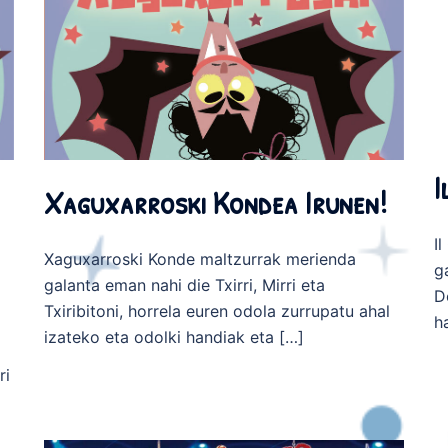
I
Xaguxarroski Kondea Irunen!
I
Xaguxarroski Konde maltzurrak merienda
g
galanta eman nahi die Txirri, Mirri eta
D
Txiribitoni, horrela euren odola zurrupatu ahal
h
izateko eta odolki handiak eta […]
ri