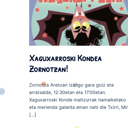
Xaguxarroski Kondea
Zornotzan!
Zornotza Aretoan izango gara goiz eta
arratsalde, 12:30etan eta 17:00etan.
Xaguxarroski Konde maltzurrak hamaiketako
eta merienda galanta eman nahi die Txirri, Mir
[…]