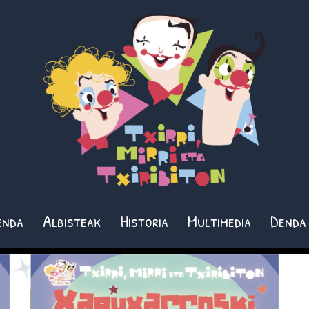
enda
Albisteak
Historia
Multimedia
Denda