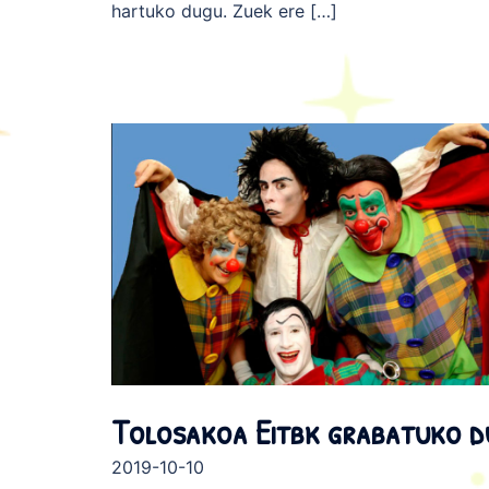
hartuko dugu. Zuek ere […]
Tolosakoa Eitbk grabatuko d
2019-10-10