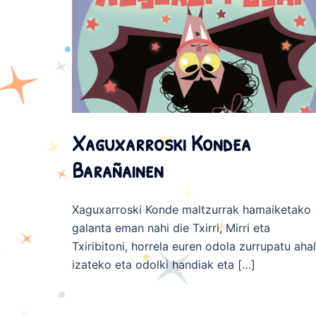
Xaguxarroski Kondea
Barañainen
Xaguxarroski Konde maltzurrak hamaiketako
galanta eman nahi die Txirri, Mirri eta
Txiribitoni, horrela euren odola zurrupatu ahal
izateko eta odolki handiak eta […]