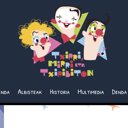
enda
Albisteak
Historia
Multimedia
Denda