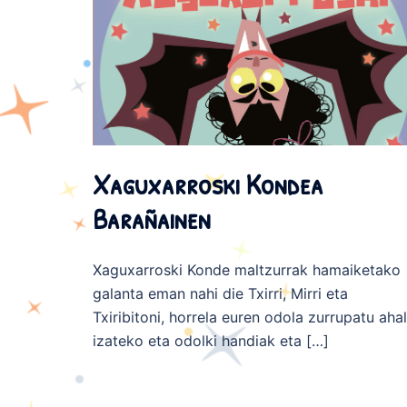
Xaguxarroski Kondea
Barañainen
Xaguxarroski Konde maltzurrak hamaiketako
galanta eman nahi die Txirri, Mirri eta
Txiribitoni, horrela euren odola zurrupatu ahal
izateko eta odolki handiak eta […]