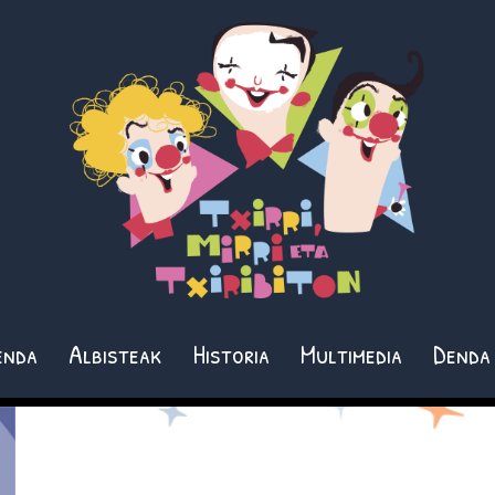
enda
Albisteak
Historia
Multimedia
Denda