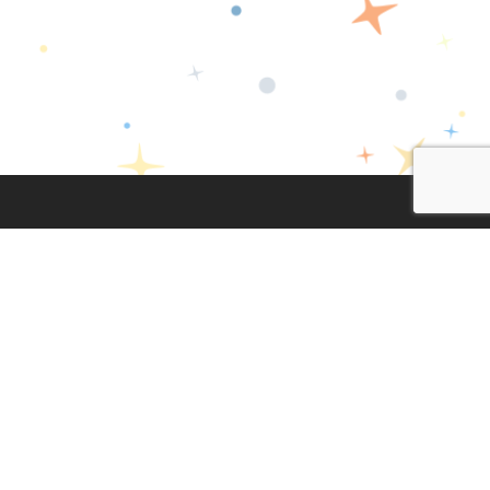
Lege Oharra
|
Pribatasun Politika
|
Cookien Politika
Diseinua eta garapena:
TaPuntu
facebook
twitter
instagram
youtub