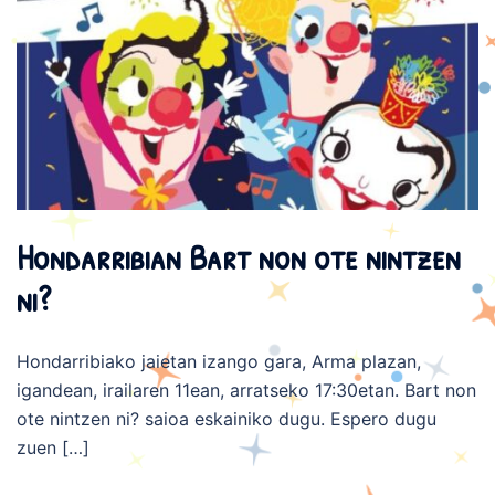
Hondarribian Bart non ote nintzen
ni?
Hondarribiako jaietan izango gara, Arma plazan,
igandean, irailaren 11ean, arratseko 17:30etan. Bart non
ote nintzen ni? saioa eskainiko dugu. Espero dugu
zuen […]