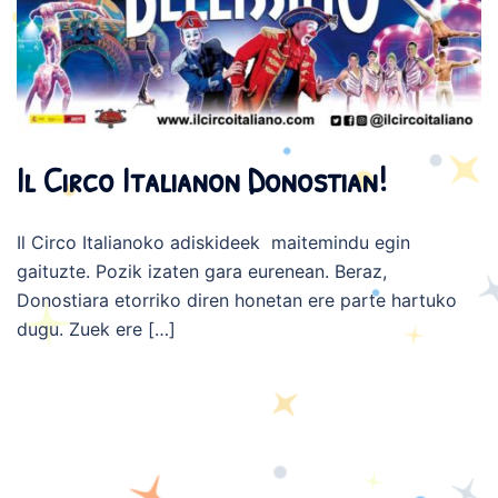
Il Circo Italianon Donostian!
Il Circo Italianoko adiskideek maitemindu egin
gaituzte. Pozik izaten gara eurenean. Beraz,
Donostiara etorriko diren honetan ere parte hartuko
dugu. Zuek ere […]