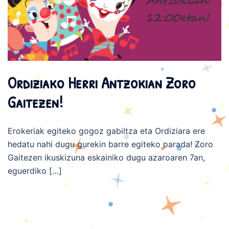
Ordiziako Herri Antzokian Zoro
Gaitezen!
Erokeriak egiteko gogoz gabiltza eta Ordiziara ere
hedatu nahi dugu gurekin barre egiteko parada! Zoro
Gaitezen ikuskizuna eskainiko dugu azaroaren 7an,
eguerdiko […]