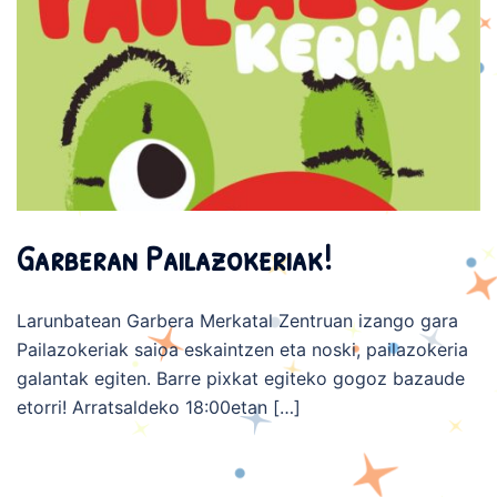
Garberan Pailazokeriak!
Larunbatean Garbera Merkatal Zentruan izango gara
Pailazokeriak saioa eskaintzen eta noski, pailazokeria
galantak egiten. Barre pixkat egiteko gogoz bazaude
etorri! Arratsaldeko 18:00etan […]