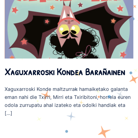
Xaguxarroski Kondea Barañainen
Xaguxarroski Konde maltzurrak hamaiketako galanta
eman nahi die Txirri, Mirri eta Txiribitoni, horrela euren
odola zurrupatu ahal izateko eta odolki handiak eta
[…]