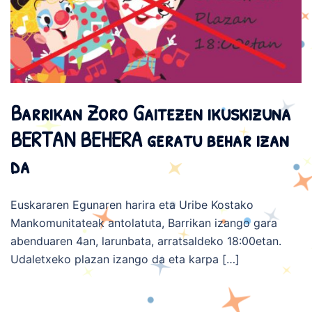
Barrikan Zoro Gaitezen ikuskizuna
BERTAN BEHERA geratu behar izan
da
Euskararen Egunaren harira eta Uribe Kostako
Mankomunitateak antolatuta, Barrikan izango gara
abenduaren 4an, larunbata, arratsaldeko 18:00etan.
Udaletxeko plazan izango da eta karpa […]