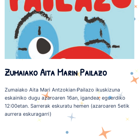
Zumaiako Aita Marin Pailazo
Zumaiako Aita Mari Antzokian Pailazo ikuskizuna
eskainiko dugu azaroaren 16an, igandea, eguerdiko
12:00etan. Sarrerak eskuratu hemen (azaroaren 5etik
aurrera eskuragarri)