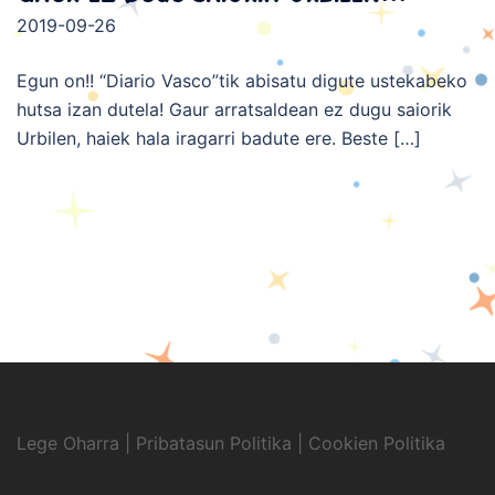
2019-09-26
Egun on!! “Diario Vasco”tik abisatu digute ustekabeko
hutsa izan dutela! Gaur arratsaldean ez dugu saiorik
Urbilen, haiek hala iragarri badute ere. Beste […]
Lege Oharra
|
Pribatasun Politika
|
Cookien Politika