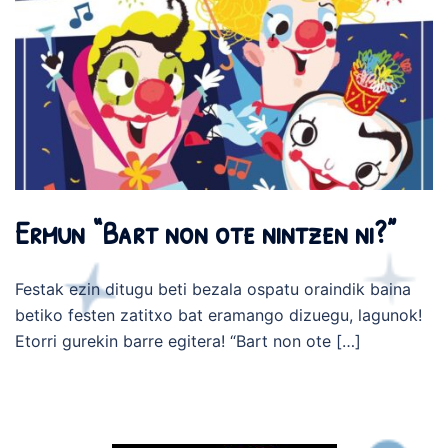
Ermun “Bart non ote nintzen ni?”
Festak ezin ditugu beti bezala ospatu oraindik baina
betiko festen zatitxo bat eramango dizuegu, lagunok!
Etorri gurekin barre egitera! “Bart non ote […]