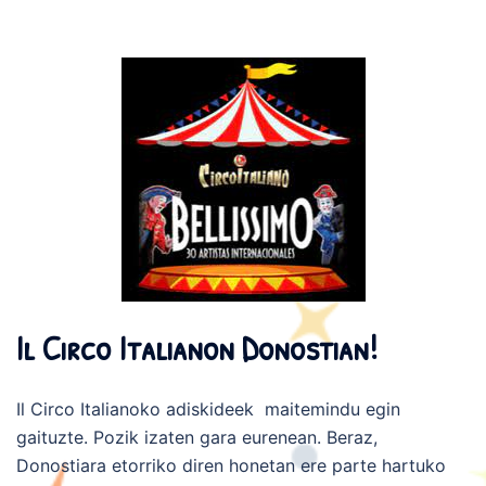
Il Circo Italianon Donostian!
Il Circo Italianoko adiskideek maitemindu egin
gaituzte. Pozik izaten gara eurenean. Beraz,
Donostiara etorriko diren honetan ere parte hartuko