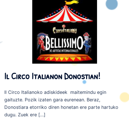
Il Circo Italianon Donostian!
Il Circo Italianoko adiskideek maitemindu egin
gaituzte. Pozik izaten gara eurenean. Beraz,
Donostiara etorriko diren honetan ere parte hartuko
dugu. Zuek ere […]