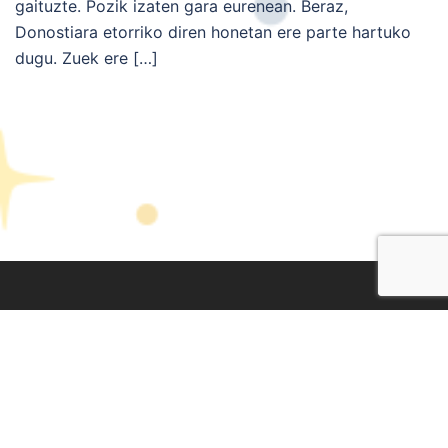
gaituzte. Pozik izaten gara eurenean. Beraz,
Donostiara etorriko diren honetan ere parte hartuko
dugu. Zuek ere […]
Lege Oharra
|
Pribatasun Politika
|
Cookien Politika
Diseinua eta garapena:
TaPuntu