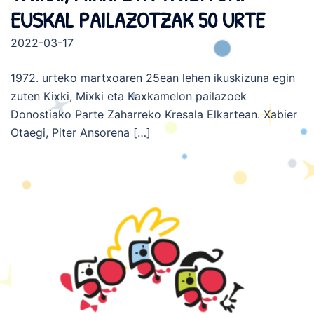
EUSKAL PAILAZOTZAK 50 URTE
2022-03-17
1972. urteko martxoaren 25ean lehen ikuskizuna egin
zuten Kixki, Mixki eta Kaxkamelon pailazoek
Donostiako Parte Zaharreko Kresala Elkartean. Xabier
Otaegi, Piter Ansorena […]