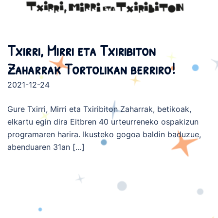
Txirri, Mirri eta Txiribiton
Zaharrak Tortolikan berriro!
2021-12-24
Gure Txirri, Mirri eta Txiribiton Zaharrak, betikoak,
elkartu egin dira Eitbren 40 urteurreneko ospakizun
programaren harira. Ikusteko gogoa baldin baduzue,
abenduaren 31an […]