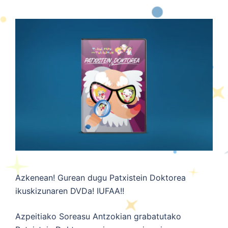
Azkenean! Gurean dugu Patxistein Doktorea
ikuskizunaren DVDa! IUFAA!!
Azpeitiako Soreasu Antzokian grabatutako