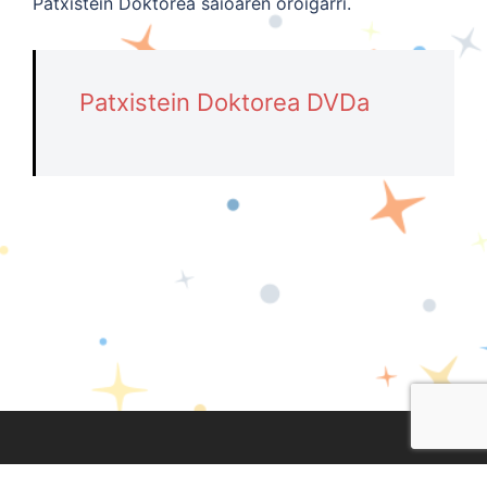
Patxistein Doktorea saioaren oroigarri.
Patxistein Doktorea DVDa