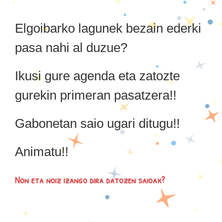
Elgoibarko lagunek bezain ederki
pasa nahi al duzue?
Ikusi gure agenda eta zatozte
gurekin primeran pasatzera!!
Gabonetan saio ugari ditugu!!
Animatu!!
Non eta noiz izango dira datozen saioak?