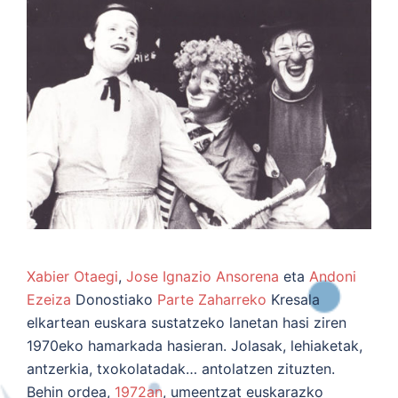
Xabier Otaegi
,
Jose Ignazio Ansorena
eta
Andoni
Ezeiza
Donostiako
Parte Zaharreko
Kresala
elkartean euskara sustatzeko lanetan hasi ziren
1970eko hamarkada hasieran. Jolasak, lehiaketak,
antzerkia, txokolatadak… antolatzen zituzten.
Behin ordea,
1972an
, umeentzat euskarazko