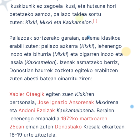
ikuskizunik ez zegoela ikusi, eta hutsune hori
betetzeko asmoz, pailazo taldea sortu
[1]
zuten:
Kixki, Mixki eta Kaxkamelon
.
Pailazoak sortzerako garaian, eskema klasikoa
erabili zuten: pailazo azkarra (
Kixki
), lehenengo
inozo eta bihurria (
Mixki
) eta bigarren inozo eta
lasaia (
Kaxkamelon
). Izenak asmatzeko berriz,
Donostian haurrek zozketa egiteko erabiltzen
zuten abesti batean oinarritu ziren:
Xabier Otaegik
egiten zuen
Kixki
ren
pertsonaia,
Jose Ignazio Ansorenak
Mixki
rena
eta
Andoni Ezeizak
Kaxkamelon
ena. Beraien
lehenengo emanaldia
1972ko
martxoaren
25ean
eman zuten
Donostiako
Kresala elkartean,
18-19 urte zituztela.