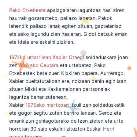
Pako Etxebeste
apaizgaiaren laguntzaz hasi ziren
haurrak gozarazteko, pailazo lanetan. Pakok
lehendik pailazo lanak egiten zituen, gaztelaniaz
eta asko lagundu zien hasieran. Gidoi batzuk eman
eta ideia ere eskaini zizkien.
1974ko
urtarrilean
Xabier Otaegi
soldaduskara joan
zen
Afrikako
Ceutara
eta urtebetez, Pako
Etxebestek bete zuen Kixkiren papera. Aurrerago,
Xabier bueltatutakoan ere, noizean behin egin izan
zituen Mixki eta Kaxkamelonen pertsonaiak
laguntza behar zutenean.
Xabier
1975eko
martxoan
itzuli zen soldaduskatik
eta gogor segitu zuten berriro lanean. Geroz eta
emankizun gehiagotarako deitzen zieten eta urte
horretan 30 saio eskaini zituzten Euskal Herri
osoan barrena.