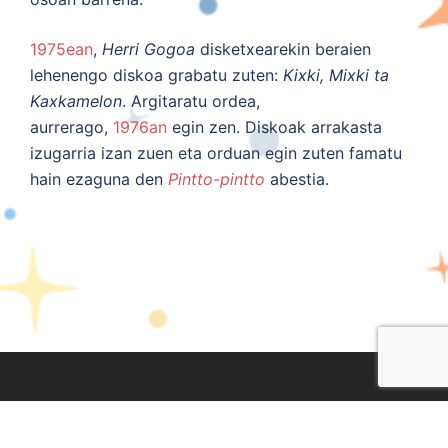
1975ean
,
Herri Gogoa
disketxearekin beraien
lehenengo diskoa grabatu zuten:
Kixki, Mixki ta
Kaxkamelon
. Argitaratu ordea,
aurrerago,
1976an
egin zen. Diskoak arrakasta
izugarria izan zuen eta orduan egin zuten famatu
hain ezaguna den
Pintto-pintto
abestia.
Lege Oharra
|
Pribatasun Politika
|
Cookien Politika