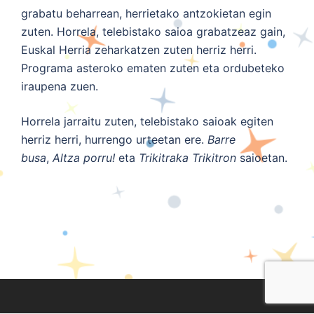
grabatu beharrean, herrietako antzokietan egin
zuten. Horrela, telebistako saioa grabatzeaz gain,
Euskal Herria zeharkatzen zuten herriz herri.
Programa asteroko ematen zuten eta ordubeteko
iraupena zuen.
Horrela jarraitu zuten, telebistako saioak egiten
herriz herri, hurrengo urteetan ere.
Barre
busa
,
Altza porru!
eta
Trikitraka Trikitron
saioetan.