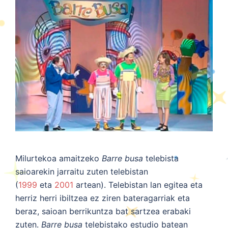
Milurtekoa amaitzeko
Barre busa
telebista
saioarekin jarraitu zuten telebistan
(
1999
eta
2001
artean). Telebistan lan egitea eta
herriz herri ibiltzea ez ziren bateragarriak eta
beraz, saioan berrikuntza bat sartzea erabaki
zuten.
Barre busa
telebistako estudio batean