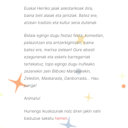
Euskal Herriko jaiak askotarikoak dira,
baina beti alaiak eta jantziak. Batez ere,
atzean tradizio eta kultur sena dutenak.
Bidaia egingo dugu festaz festa; komedian,
pailazotzan eta antzerkigintzan, baina
batez ere, martxa izelean! Gure abesti
ezagunenak eta esketx barregarriak
tartekatuz, topo egingo dugu Iruñeako
zezenekin zein Bilboko Marijaiarekin,
Zeledon, Maskarada, Danborrada… Hau
juerga!
Animatu!
Hurrengo ikuskizunak noiz diren jakin nahi
baduzue sakatu
hemen
.