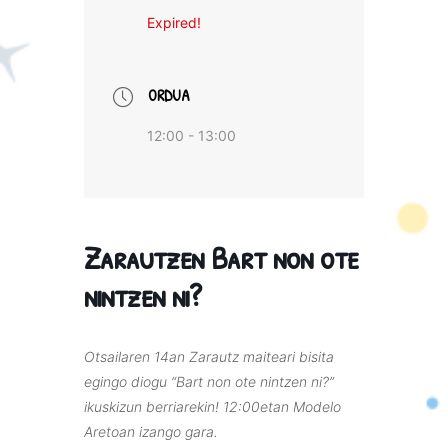
Expired!
ORDUA
12:00 - 13:00
Zarautzen Bart non ote
nintzen ni?
Otsailaren 14an Zarautz maiteari bisita
egingo diogu “Bart non ote nintzen ni?”
ikuskizun berriarekin! 12:00etan Modelo
Aretoan izango gara.