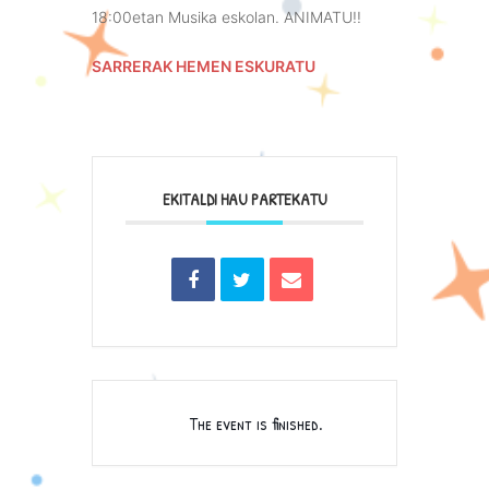
18:00etan Musika eskolan. ANIMATU!!
SARRERAK HEMEN ESKURATU
EKITALDI HAU PARTEKATU
The event is finished.