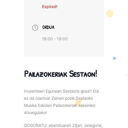
Expired!
ORDUA
18:00 - 19:00
Pailazokeriak Sestaon!
Inuxenteen Egunean Sestaora goaz!! Eta
ez da txantxa! Zeinen pozik Sestaoko
Musika Eskolan Pailazokeriak eskeiniko
dizuegulako!
GOGORATU: abenduaren 28an, osteguna,