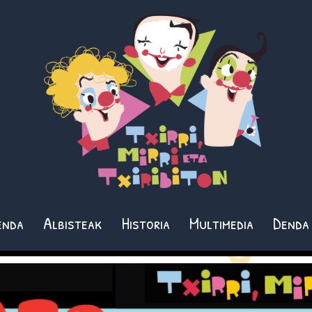
enda
Albisteak
Historia
Multimedia
Denda