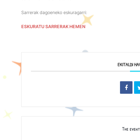
Sarrerak dagoeneko eskuragarri:
ESKURATU SARRERAK HEMEN
EKITALDI H
The event 