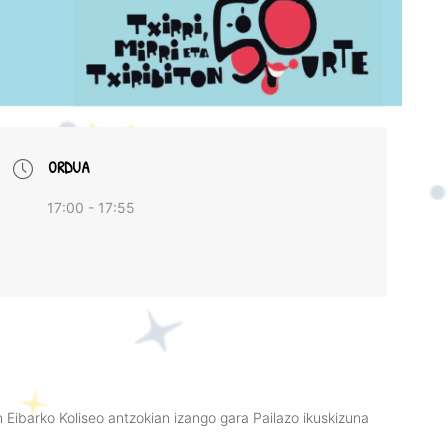
ORDUA
17:00 - 17:55
ibarko Koliseo antzokian izango gara Pailazo ikuskizuna