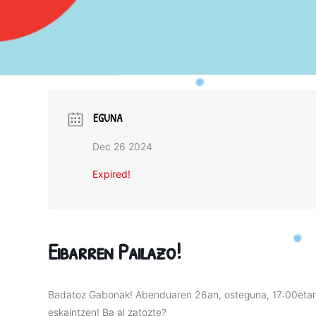
EGUNA
Dec 26 2024
Expired!
Eibarren Pailazo!
Badatoz Gabonak! Abenduaren 26an, osteguna, 17:00etan E
eskaintzen! Ba al zatozte?