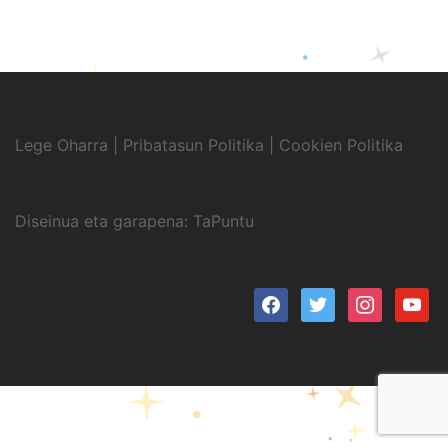
Lege Oharra
|
Pribatasun Politika
|
Cookien Politika
Diseinua eta garapena:
TaPuntu
facebook
twitter
instagram
youtub